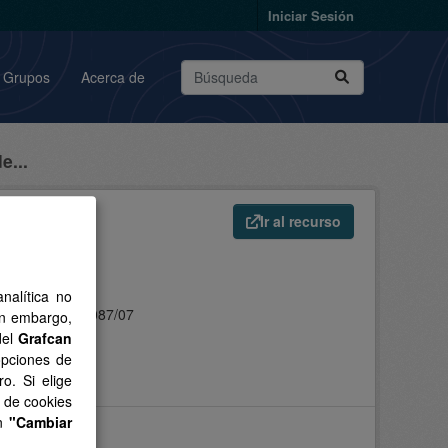
Iniciar Sesión
Grupos
Acerca de
e...
Ir al recurso
nalítica no
2007 en el BOC 087/07
in embargo,
del
Grafcan
opciones de
o. Si elige
s de cookies
en
"Cambiar