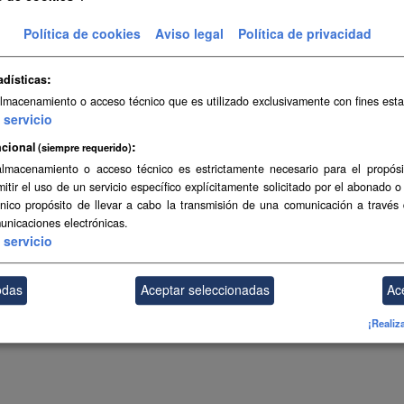
Política de cookies
Aviso legal
Política de privacidad
po
Valor
ma actualización de los datos
4 de febr
adísticas
almacenamiento o acceso técnico que es utilizado exclusivamente con fines esta
ma actualización de los metadatos
13 de dic
servicio
mato
FIP
cional
(siempre requerido)
almacenamiento o acceso técnico es estrictamente necesario para el propósi
ncia
Aviso Leg
mitir el uso de un servicio específico explícitamente solicitado por el abonado o
único propósito de llevar a cabo la transmisión de una comunicación a través
Mostrar más
unicaciones electrónicas.
servicio
odas
Aceptar seleccionadas
Ac
¡Realiz