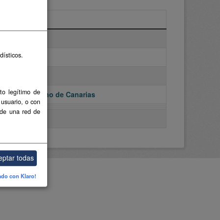
ero de 2021
dísticos.
iembre de 2017
to legítimo de
al del Gobierno de Canarias
 usuario, o con
 de una red de
eptar todas
ado con Klaro!