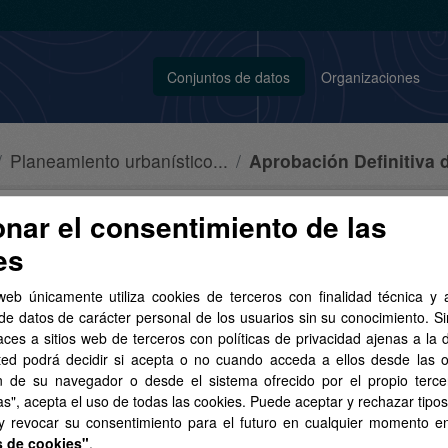
Conjuntos de datos
Organizaciones
Planeamiento urbanístico...
Aprobación Definitiva d
onar el consentimiento de las
Plan General de...
es
iento/fip/380103_cea10505f0266bdd983a7be920d86ada.zip
web únicamente utiliza cookies de terceros con finalidad técnica y a
n General de Ordenación de Buenavista del Norte, publicado el 11/06/
de datos de carácter personal de los usuarios sin su conocimiento. S
aces a sitios web de terceros con políticas de privacidad ajenas a la 
ted podrá decidir si acepta o no cuando acceda a ellos desde las 
n de su navegador o desde el sistema ofrecido por el propio tercer
as", acepta el uso de todas las cookies. Puede aceptar y rechazar tipo
 y revocar su consentimiento para el futuro en cualquier momento 
ormación adicional
s de cookies"
.