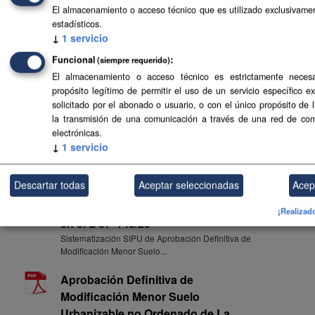
El almacenamiento o acceso técnico que es utilizado exclusivamen
General de La Frontera, publicado
estadísticos.
el 26/04/2024 en el BOP 051/24
↓
1
servicio
Enlace a la consulta de Aprobación Definitiva de
Funcional
Modificación Menor de la...
(siempre requerido)
El almacenamiento o acceso técnico es estrictamente necesa
Aprobación Definitiva de
propósito legítimo de permitir el uso de un servicio específico e
Modificación Menor Suelo
solicitado por el abonado o usuario, o con el único propósito de 
la transmisión de una comunicación a través de una red de co
Urbanizable no Ordenado de La
electrónicas.
Cooperativa (M-2) para
↓
1
servicio
ordenación del suelo industrial en
El Matorral de PGO de La
Descartar todas
Aceptar seleccionadas
Acep
Frontera, publicado el 15/12/2025
en el BOC 247/25 y el 08/12/2025
¡Realizad
en el BOP 148/25
Sistematización SIPU de Aprobación Definitiva de
Modificación Menor Suelo...
Aprobación Definitiva de
Modificación Menor Suelo
Urbanizable no Ordenado de La