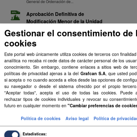
General de Ordenación de...
Aprobación Definitiva de
Modificación Menor de la Unidad
de Actuación F-11 de Plan
Gestionar el consentimiento de 
General de La Frontera, publicado
cookies
el 26/04/2024 en el BOP 051/24
Sistematización SIPU de Aprobación Definitiva de
Este portal web únicamente utiliza cookies de terceros con finalidad
Modificación Menor de la...
analítica no recaba ni cede datos de carácter personal de los usuar
conocimiento. Sin embargo, contiene enlaces a sitios web de ter
Aprobación Definitiva de
políticas de privacidad ajenas a la del
Grafcan S.A
, que usted pod
Modificación Menor de la Unidad
si acepta o no cuando acceda a ellos desde las opciones de configu
de Actuación F-11 de Plan
su navegador o desde el sistema ofrecido por el propio tercero.
General de La Frontera, publicado
"Aceptar todas", acepta el uso de todas las cookies. Puede 
el 26/04/2024 en el BOP 051/24
rechazar tipos de cookies individuales y revocar su consentimient
Documentos de Aprobación Definitiva de Modificación
futuro en cualquier momento en
"Cambiar preferencias de cookie
Menor de la Unidad de...
Política de cookies
Aviso legal
Política de privacida
Aprobación Definitiva de
Modificación Menor de la Unidad
Estadísticas
de Actuación F-11 de Plan