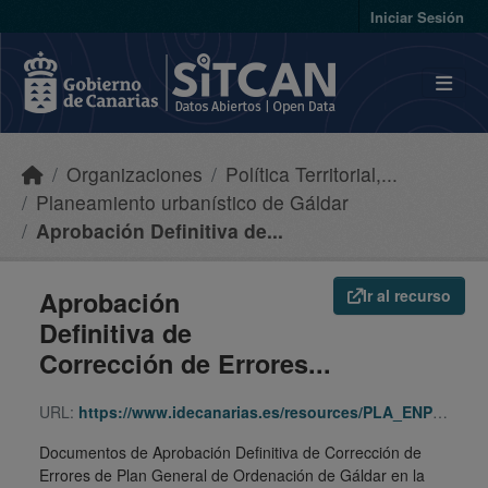
Skip to main content
Iniciar Sesión
Organizaciones
Política Territorial,...
Planeamiento urbanístico de Gáldar
Aprobación Definitiva de...
Aprobación
Ir al recurso
Definitiva de
Corrección de Errores...
URL:
https://www.idecanarias.es/resources/PLA_ENP_URB/URB_PLA/GC/Gald/1103/indice.html
Documentos de Aprobación Definitiva de Corrección de
Errores de Plan General de Ordenación de Gáldar en la