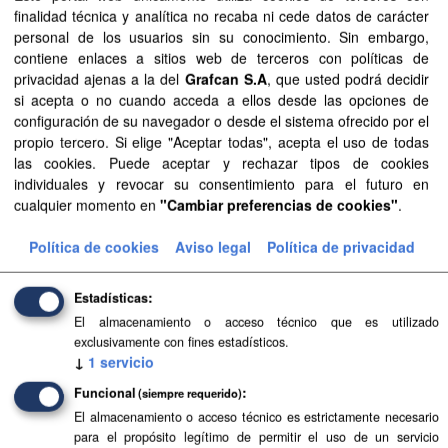
Aprobación Definitiva...
finalidad técnica y analítica no recaba ni cede datos de carácter
personal de los usuarios sin su conocimiento. Sin embargo,
Aprobación Definitiva...
contiene enlaces a sitios web de terceros con políticas de
privacidad ajenas a la del
Grafcan S.A
, que usted podrá decidir
Aprobación Definitiva...
si acepta o no cuando acceda a ellos desde las opciones de
configuración de su navegador o desde el sistema ofrecido por el
Aprobación Definitiva...
propio tercero. Si elige "Aceptar todas", acepta el uso de todas
las cookies. Puede aceptar y rechazar tipos de cookies
Aprobación Definitiva...
individuales y revocar su consentimiento para el futuro en
cualquier momento en
"Cambiar preferencias de cookies"
.
Aprobación Definitiva...
Política de cookies
Aviso legal
Política de privacidad
Aprobación Definitiva...
Estadísticas
Aprobación Definitiva...
El almacenamiento o acceso técnico que es utilizado
Aprobación Definitiva...
exclusivamente con fines estadísticos.
↓
1
servicio
Aprobación Definitiva...
Funcional
(siempre requerido)
El almacenamiento o acceso técnico es estrictamente necesario
Aprobación Definitiva...
para el propósito legítimo de permitir el uso de un servicio