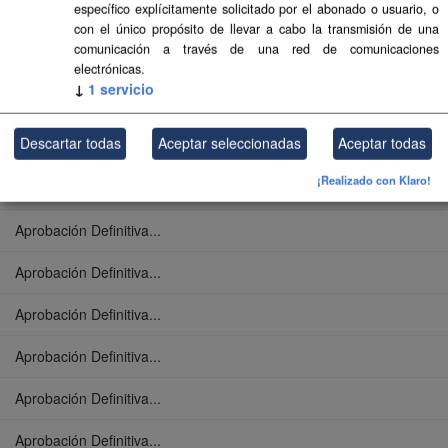
específico explícitamente solicitado por el abonado o usuario, o
Aprobación Definitiva...
con el único propósito de llevar a cabo la transmisión de una
comunicación a través de una red de comunicaciones
Aprobación Definitiva...
electrónicas.
↓
1
servicio
Aprobación Definitiva...
Descartar todas
Aceptar seleccionadas
Aceptar todas
Aprobación Definitiva...
¡Realizado con Klaro!
Aprobación Definitiva...
Aprobación Definitiva...
Aprobación Definitiva...
Aprobación Definitiva...
Aprobación Definitiva...
Aprobación Definitiva...
Aprobación Definitiva...