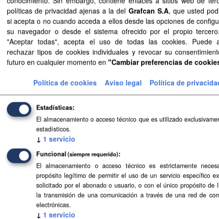
conocimiento. Sin embargo, contiene enlaces a sitios web de ter
General de Ordenación...
políticas de privacidad ajenas a la del
Grafcan S.A
, que usted pod
si acepta o no cuando acceda a ellos desde las opciones de configu
Aprobación Definitiva de Plan
su navegador o desde el sistema ofrecido por el propio tercero.
General de Ordenación de Garafía,
"Aceptar todas", acepta el uso de todas las cookies. Puede 
publicada el 06/05/2019 en el BOC
rechazar tipos de cookies individuales y revocar su consentimient
106/19 y el 07/06/2019 en el BOP
futuro en cualquier momento en
"Cambiar preferencias de cookie
096/19
Política de cookies
Aviso legal
Política de privacida
Documentos de Aprobación Definitiva de Plan General de
Ordenación de Garafía,...
Estadísticas
Aprobación Definitiva de Plan
El almacenamiento o acceso técnico que es utilizado exclusivamen
General de Ordenación de Garafía,
estadísticos.
publicada el 06/05/2019 en el BOC
↓
1
servicio
106/19 y el 07/06/2019 en el BOP
Funcional
(siempre requerido)
096/19
El almacenamiento o acceso técnico es estrictamente necesa
Enlace a la consulta de Aprobación Definitiva de Plan
propósito legítimo de permitir el uso de un servicio específico e
General de Ordenación...
solicitado por el abonado o usuario, o con el único propósito de 
la transmisión de una comunicación a través de una red de co
Información Adicional
electrónicas.
↓
1
servicio
Campo
Valor