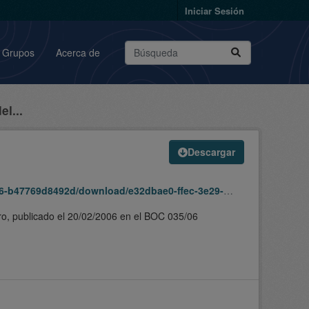
Iniciar Sesión
Grupos
Acerca de
l...
Descargar
d/download/e32dbae0-ffec-3e29-893c-1bb482849ad9.zip
idro, publicado el 20/02/2006 en el BOC 035/06