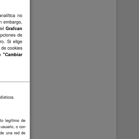
nalítica no
in embargo,
del
Grafcan
opciones de
o. Si elige
s de cookies
en
"Cambiar
dísticos.
to legítimo de
 usuario, o con
 de una red de