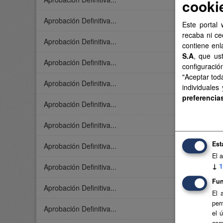
cooki
Aprobación Definitiva...
Este portal 
recaba ni ce
Aprobación Definitiva...
contiene enl
S.A
, que us
Aprobación Definitiva...
configuració
"Aceptar tod
Aprobación Definitiva...
individuales
preferencia
Aprobación Definitiva...
Aprobación Definitiva...
Est
Aprobación Definitiva...
El 
↓
1
Aprobación Definitiva...
Fun
Aprobación Definitiva...
El 
per
Aprobación Definitiva...
el 
com