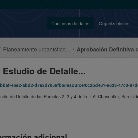
Conjuntos de datos
Organizaciones
Planeamiento urbanístico...
Aprobación Definitiva de
 Estudio de Detalle...
f-46e2-abd2-d7e2d7056fb6/resource/0c2bd461-e623-47c0-87d6-b47769d8492
udio de Detalle de las Parcelas 2, 3 y 4 de la U.A. Chasnaflor, San Is
ormación adicional