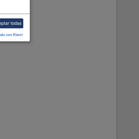
eptar todas
ado con Klaro!