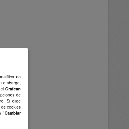
nalítica no
in embargo,
del
Grafcan
opciones de
o. Si elige
s de cookies
en
"Cambiar