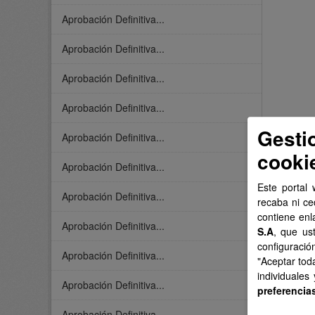
Aprobación Definitiva...
Aprobación Definitiva...
Aprobación Definitiva...
Aprobación Definitiva...
Gesti
Aprobación Definitiva...
cooki
Aprobación Definitiva...
Este portal 
Aprobación Definitiva...
recaba ni ce
contiene enl
Aprobación Definitiva...
S.A
, que us
configuració
Aprobación Definitiva...
"Aceptar tod
individuales
Aprobación Definitiva...
preferencia
Aprobación Definitiva...