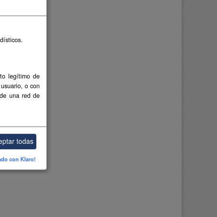
dísticos.
to legítimo de
 usuario, o con
 de una red de
eptar todas
ado con Klaro!