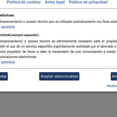
Política de cookies
Aviso legal
Política de privacidad
adísticas
almacenamiento o acceso técnico que es utilizado exclusivamente con fines esta
servicio
cional
(siempre requerido)
almacenamiento o acceso técnico es estrictamente necesario para el propósi
mitir el uso de un servicio específico explícitamente solicitado por el abonado o
único propósito de llevar a cabo la transmisión de una comunicación a través
unicaciones electrónicas.
servicio
odas
Aceptar seleccionadas
Ac
¡Realiz