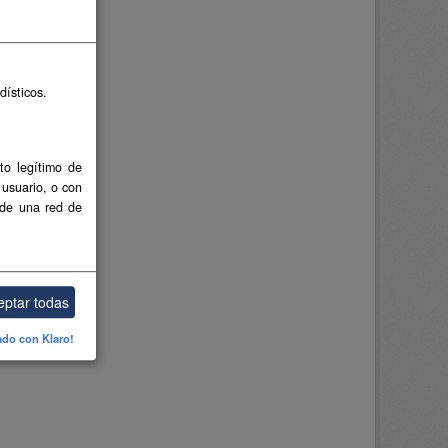
dísticos.
to legítimo de
 usuario, o con
 de una red de
eptar todas
ado con Klaro!