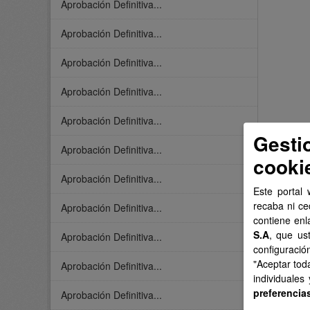
Aprobación Definitiva...
Aprobación Definitiva...
Aprobación Definitiva...
Aprobación Definitiva...
Aprobación Definitiva...
Gesti
Aprobación Definitiva...
cooki
Aprobación Definitiva...
Este portal 
recaba ni ce
Aprobación Definitiva...
contiene enl
S.A
, que us
Aprobación Definitiva...
configuració
"Aceptar tod
Aprobación Definitiva...
individuales
preferencia
Aprobación Definitiva...