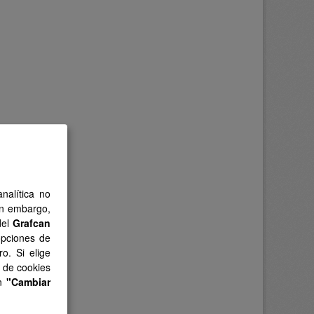
nalítica no
in embargo,
del
Grafcan
opciones de
o. Si elige
s de cookies
en
"Cambiar