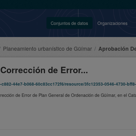
Conjuntos de datos
Organizaciones
Planeamiento urbanístico de Güímar
Aprobación Def
Corrección de Error...
44e7-b068-60c83cc172f6/resource/3fc12353-0546-4730-bff8-88eb53559495/dow
rrección de Error de Plan General de Ordenación de Güímar, en el Cat