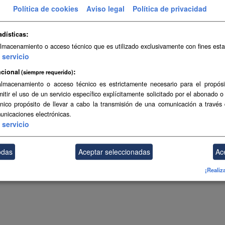
Política de cookies
Aviso legal
Política de privacidad
adísticas
almacenamiento o acceso técnico que es utilizado exclusivamente con fines esta
servicio
cional
(siempre requerido)
almacenamiento o acceso técnico es estrictamente necesario para el propósi
mitir el uso de un servicio específico explícitamente solicitado por el abonado o
único propósito de llevar a cabo la transmisión de una comunicación a través
unicaciones electrónicas.
servicio
odas
Aceptar seleccionadas
Ac
¡Realiz