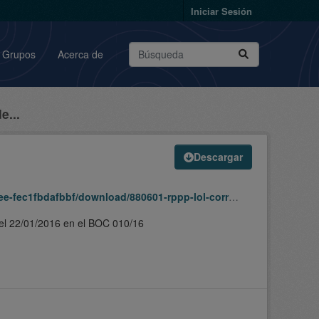
Iniciar Sesión
Grupos
Acerca de
e...
Descargar
/880601-rppp-lol-corralejo-playa-191024-191024-sipu.zip
o el 22/01/2016 en el BOC 010/16