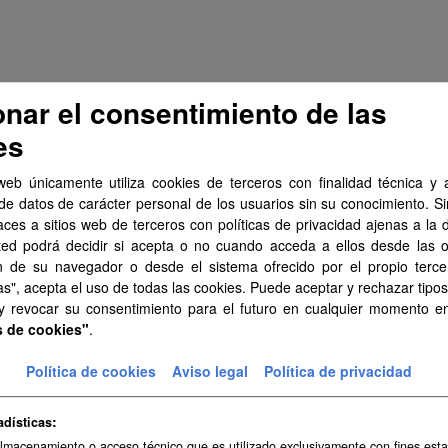
onar el consentimiento de las
es
web únicamente utiliza cookies de terceros con finalidad técnica y a
de datos de carácter personal de los usuarios sin su conocimiento. S
aces a sitios web de terceros con políticas de privacidad ajenas a la 
ted podrá decidir si acepta o no cuando acceda a ellos desde las 
n de su navegador o desde el sistema ofrecido por el propio tercer
as", acepta el uso de todas las cookies. Puede aceptar y rechazar tipo
 y revocar su consentimiento para el futuro en cualquier momento 
s de cookies"
.
Política de cookies
Aviso legal
Política de privacidad
adísticas
almacenamiento o acceso técnico que es utilizado exclusivamente con fines esta