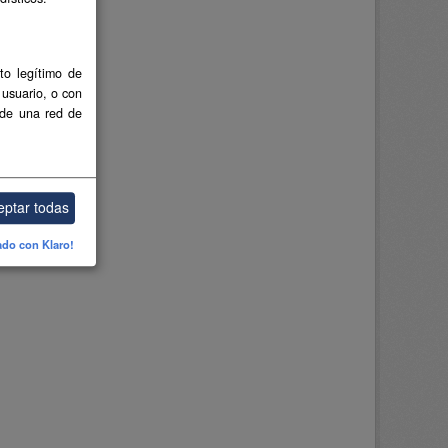
to legítimo de
 usuario, o con
 de una red de
eptar todas
ado con Klaro!