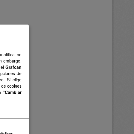
nalítica no
in embargo,
del
Grafcan
opciones de
o. Si elige
s de cookies
en
"Cambiar
dísticos.