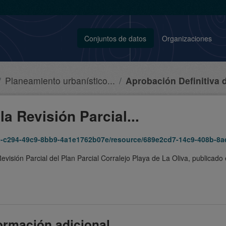
Conjuntos de datos
Organizaciones
Planeamiento urbanístico...
Aprobación Definitiva d
la Revisión Parcial...
c9-8bb9-4a1e1762b07e/resource/689e2cd7-14c9-408b-8aee-fec1fbdafbbf/download
evisión Parcial del Plan Parcial Corralejo Playa de La Oliva, publicad
ormación adicional