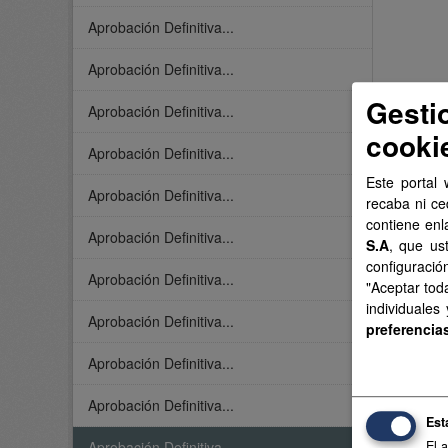
Aprobación Definitiva...
Aprobación Definitiva...
Gesti
Aprobación Definitiva...
cooki
Aprobación Definitiva...
Este portal 
Aprobación Definitiva...
recaba ni ce
contiene enl
Aprobación Definitiva...
S.A
, que us
configuració
Aprobación Definitiva...
"Aceptar tod
individuales
Aprobación Definitiva...
preferencia
Aprobación Definitiva...
Aprobación Definitiva...
Est
El 
Aprobación Definitiva...