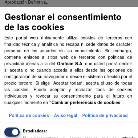
Aprobación Definitiva...
Gestionar el consentimiento
Aprobación Definitiva...
de las cookies
Aprobación Definitiva...
Este portal web únicamente utiliza cookies de terceros con
Aprobación Definitiva...
finalidad técnica y analítica no recaba ni cede datos de carácter
personal de los usuarios sin su conocimiento. Sin embargo,
Aprobación Definitiva...
contiene enlaces a sitios web de terceros con políticas de
privacidad ajenas a la del
Grafcan S.A
, que usted podrá decidir
Aprobación Definitiva...
si acepta o no cuando acceda a ellos desde las opciones de
configuración de su navegador o desde el sistema ofrecido por el
Aprobación Definitiva...
propio tercero. Si elige "Aceptar todas", acepta el uso de todas
las cookies. Puede aceptar y rechazar tipos de cookies
Aprobación Definitiva...
individuales y revocar su consentimiento para el futuro en
cualquier momento en
"Cambiar preferencias de cookies"
.
Aprobación Definitiva...
Política de cookies
Aviso legal
Política de privacidad
Aprobación Definitiva...
Estadísticas
Aprobación Definitiva...