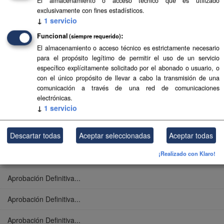
El almacenamiento o acceso técnico que es utilizado
Aprobación Definitiva...
exclusivamente con fines estadísticos.
↓
1
servicio
Aprobación Definitiva...
Funcional
(siempre requerido)
El almacenamiento o acceso técnico es estrictamente necesario
Aprobación Definitiva...
para el propósito legítimo de permitir el uso de un servicio
específico explícitamente solicitado por el abonado o usuario, o
Aprobación Definitiva...
con el único propósito de llevar a cabo la transmisión de una
comunicación a través de una red de comunicaciones
Aprobación Definitiva...
electrónicas.
↓
1
servicio
Aprobación Definitiva...
Descartar todas
Aceptar seleccionadas
Aceptar todas
Aprobación Definitiva...
¡Realizado con Klaro!
Aprobación Definitiva...
Aprobación Definitiva...
Aprobación Definitiva...
Aprobación Definitiva...