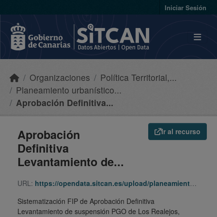
Skip to main content
Iniciar Sesión
Organizaciones
Política Territorial,...
Planeamiento urbanístico...
Aprobación Definitiva...
Aprobación
Ir al recurso
Definitiva
Levantamiento de...
URL:
https://opendata.sitcan.es/upload/planeamiento/fip/380316_b9291a7a85f8e74164c32c46e7c162e1.zip
Sistematización FIP de Aprobación Definitiva
Levantamiento de suspensión PGO de Los Realejos,