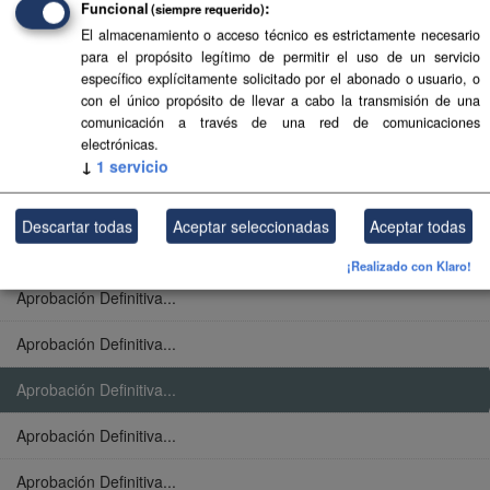
Funcional
(siempre requerido)
Aprobación Definitiva...
El almacenamiento o acceso técnico es estrictamente necesario
para el propósito legítimo de permitir el uso de un servicio
Aprobación Definitiva...
específico explícitamente solicitado por el abonado o usuario, o
con el único propósito de llevar a cabo la transmisión de una
Aprobación Definitiva...
comunicación a través de una red de comunicaciones
electrónicas.
Aprobación Definitiva...
↓
1
servicio
Aprobación Definitiva...
Descartar todas
Aceptar seleccionadas
Aceptar todas
Aprobación Definitiva...
¡Realizado con Klaro!
Aprobación Definitiva...
Aprobación Definitiva...
Aprobación Definitiva...
Aprobación Definitiva...
Aprobación Definitiva...