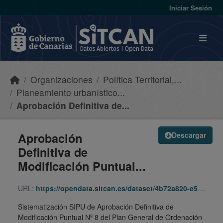
Skip to main content
Iniciar Sesión
Organizaciones
Política Territorial,...
Planeamiento urbanístico...
Aprobación Definitiva de...
Aprobación
Descargar
Definitiva de
Modificación Puntual...
URL:
https://opendata.sitcan.es/dataset/4b72a820-e587-49da-a173-200e563cd7ac/resource/bc5873d1-ebf7-49f9-a930-3fd61d05d653/download/da357763-bf6b-380c-8cfb-ea83c194c7e7.zip
Sistematización SIPU de Aprobación Definitiva de
Modificación Puntual Nº 8 del Plan General de Ordenación