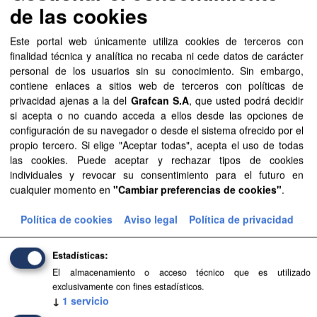
Aprobación Definitiva...
de las cookies
Aprobación Definitiva...
Este portal web únicamente utiliza cookies de terceros con
finalidad técnica y analítica no recaba ni cede datos de carácter
Aprobación Definitiva...
personal de los usuarios sin su conocimiento. Sin embargo,
contiene enlaces a sitios web de terceros con políticas de
Aprobación Definitiva...
privacidad ajenas a la del
Grafcan S.A
, que usted podrá decidir
si acepta o no cuando acceda a ellos desde las opciones de
Aprobación Definitiva...
configuración de su navegador o desde el sistema ofrecido por el
propio tercero. Si elige "Aceptar todas", acepta el uso de todas
Aprobación Definitiva...
las cookies. Puede aceptar y rechazar tipos de cookies
individuales y revocar su consentimiento para el futuro en
Aprobación Definitiva...
cualquier momento en
"Cambiar preferencias de cookies"
.
Aprobación Definitiva...
Política de cookies
Aviso legal
Política de privacidad
Aprobación Definitiva...
Estadísticas
Aprobación Definitiva...
El almacenamiento o acceso técnico que es utilizado
exclusivamente con fines estadísticos.
↓
1
servicio
Aprobación Definitiva...