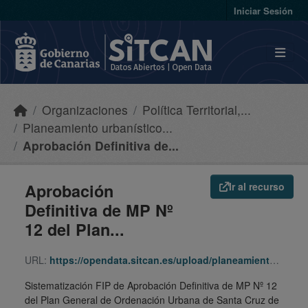
Skip to main content
Iniciar Sesión
Organizaciones
Política Territorial,...
Planeamiento urbanístico...
Aprobación Definitiva de...
Aprobación
Ir al recurso
Definitiva de MP Nº
12 del Plan...
URL:
https://opendata.sitcan.es/upload/planeamiento/fip/380374_d4ea41eba9161d34a5852e19ad74751a.zip
Sistematización FIP de Aprobación Definitiva de MP Nº 12
del Plan General de Ordenación Urbana de Santa Cruz de