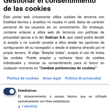
de las cookies
Aprobación Definitiva...
Este portal web únicamente utiliza cookies de terceros con
Aprobación Definitiva...
finalidad técnica y analítica no recaba ni cede datos de carácter
personal de los usuarios sin su conocimiento. Sin embargo,
Aprobación Definitiva...
contiene enlaces a sitios web de terceros con políticas de
privacidad ajenas a la del
Grafcan S.A
, que usted podrá decidir
Aprobación Definitiva...
si acepta o no cuando acceda a ellos desde las opciones de
configuración de su navegador o desde el sistema ofrecido por el
Aprobación Definitiva...
propio tercero. Si elige "Aceptar todas", acepta el uso de todas
las cookies. Puede aceptar y rechazar tipos de cookies
Aprobación Definitiva...
individuales y revocar su consentimiento para el futuro en
cualquier momento en
"Cambiar preferencias de cookies"
.
Aprobación Definitiva...
Política de cookies
Aviso legal
Política de privacidad
Aprobación Definitiva...
Aprobación Definitiva...
Estadísticas
El almacenamiento o acceso técnico que es utilizado
Aprobación Definitiva...
exclusivamente con fines estadísticos.
↓
1
servicio
Aprobación Definitiva...