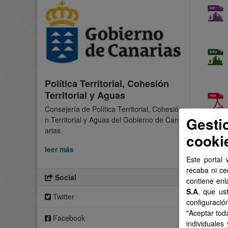
Política Territorial, Cohesión
Territorial y Aguas
Consejería de Política Territorial, Cohesió
Gesti
n Territorial y Aguas del Gobierno de Can
arias.
cooki
leer más
Este portal 
recaba ni ce
Social
contiene enl
S.A
, que us
Twitter
configuració
"Aceptar tod
Facebook
individuales