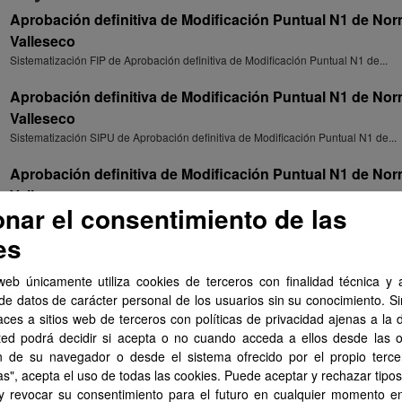
Aprobación definitiva de Modificación Puntual N1 de Nor
Valleseco
Sistematización FIP de Aprobación definitiva de Modificación Puntual N1 de...
Aprobación definitiva de Modificación Puntual N1 de Nor
Valleseco
Sistematización SIPU de Aprobación definitiva de Modificación Puntual N1 de...
Aprobación definitiva de Modificación Puntual N1 de Nor
Valleseco
onar el consentimiento de las
Documentación de Aprobación definitiva de Modificación Puntual N1 de Normas.
es
Aprobación definitiva de Modificación Puntual N1 de Nor
Valleseco
web únicamente utiliza cookies de terceros con finalidad técnica y a
Enlace a la consulta de Aprobación definitiva de Modificación Puntual N1 de...
de datos de carácter personal de los usuarios sin su conocimiento. S
aces a sitios web de terceros con políticas de privacidad ajenas a la 
Aprobación definitiva de Modificación Puntual N2 de Nor
ted podrá decidir si acepta o no cuando acceda a ellos desde las 
Valleseco
n de su navegador o desde el sistema ofrecido por el propio tercer
Sistematización FIP de Aprobación definitiva de Modificación Puntual N2 de...
as", acepta el uso de todas las cookies. Puede aceptar y rechazar tipo
 y revocar su consentimiento para el futuro en cualquier momento 