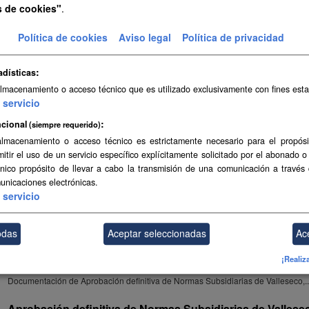
Aprobación definitiva de Modificación Puntual N2 de Nor
s de cookies"
.
Valleseco
Sistematización SIPU de Aprobación definitiva de Modificación Puntual N2 de...
Política de cookies
Aviso legal
Política de privacidad
Aprobación definitiva de Modificación Puntual N2 de Nor
adísticas
Valleseco
almacenamiento o acceso técnico que es utilizado exclusivamente con fines esta
Documentación de Aprobación definitiva de Modificación Puntual N2 de Normas.
servicio
Aprobación definitiva de Modificación Puntual N2 de Nor
cional
(siempre requerido)
Valleseco
almacenamiento o acceso técnico es estrictamente necesario para el propósi
Enlace a la consulta de Aprobación definitiva de Modificación Puntual N2 de...
mitir el uso de un servicio específico explícitamente solicitado por el abonado o
único propósito de llevar a cabo la transmisión de una comunicación a través
Aprobación definitiva de Normas Subsidiarias de Vallese
unicaciones electrónicas.
servicio
Sistematización FIP de Aprobación definitiva de Normas Subsidiarias de...
Aprobación definitiva de Normas Subsidiarias de Vallese
odas
Aceptar seleccionadas
Ac
Sistematización SIPU de Aprobación definitiva de Normas Subsidiarias de...
¡Realiz
Aprobación definitiva de Normas Subsidiarias de Vallese
Documentación de Aprobación definitiva de Normas Subsidiarias de Valleseco,..
Aprobación definitiva de Normas Subsidiarias de Vallese