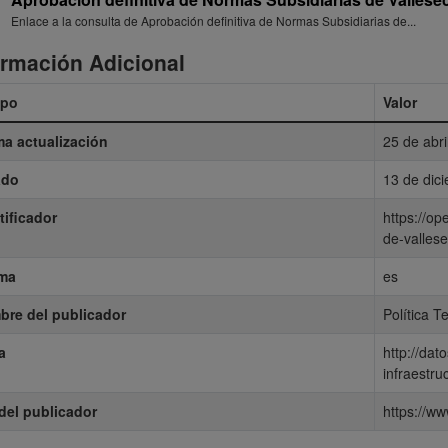
Enlace a la consulta de Aprobación definitiva de Normas Subsidiarias de...
ormación Adicional
po
Valor
ma actualización
25 de abr
ado
13 de dic
tificador
https://op
de-valles
oma
es
re del publicador
Política Te
a
http://dat
infraestru
del publicador
https://ww