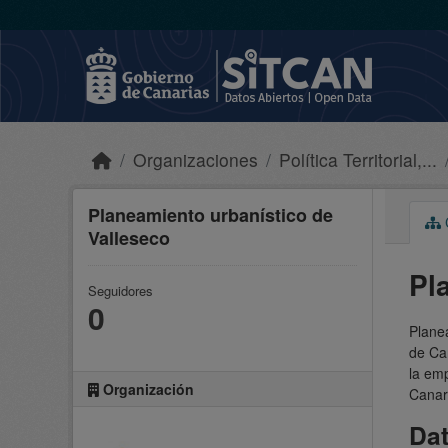
Skip to main content
Organizaciones
Política Territorial,...
Planeamiento urbanístico de
C
Valleseco
Pl
Seguidores
0
Planea
de Can
la emp
Organización
Canar
Da