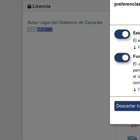
preferencia
Licencia
Aviso Legal del Gobierno de Canarias
Est
El 
↓
1
Fun
El 
per
el 
com
↓
1
Descartar t