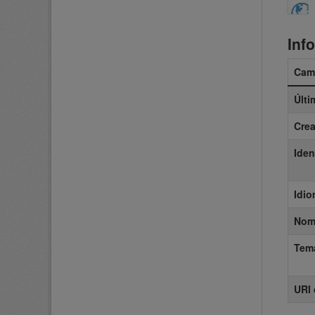
Inf
Cam
Últi
Cre
Iden
Idi
Nomb
Tem
URI 