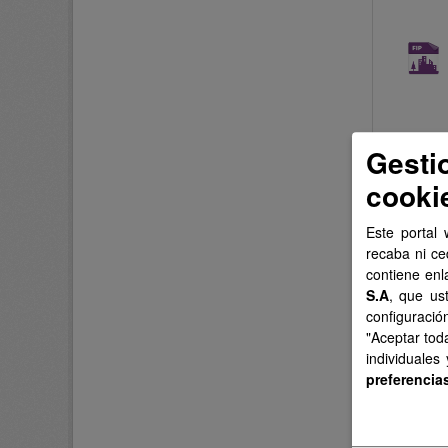
Gesti
cooki
Este portal 
recaba ni ce
contiene enl
S.A
, que us
configuració
"Aceptar tod
individuales
preferencia