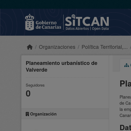
Skip to main content
Organizaciones
Política Territorial,...
Planeamiento urbanístico de
C
Valverde
Pl
Seguidores
0
Planea
de Can
la emp
Organización
Canar
Da