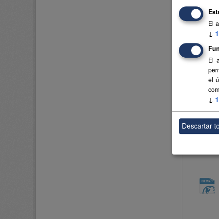
Est
El 
↓
1
Fun
El 
per
el 
com
↓
1
Descartar t