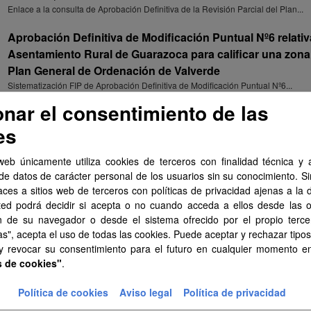
Enlace a la consulta de Aprobación Definitiva de la Revisión Parcial del Plan...
Aprobación Definitiva de Modificación Puntual Nº6 relativ
Asentamiento Rural de Guarazoca para calificar una zon
Plan General de Ordenación de Valverde
Sistematización FIP de Aprobación Definitiva de Modificación Puntual Nº6...
onar el consentimiento de las
Aprobación Definitiva de Modificación Puntual Nº6 relativ
es
Asentamiento Rural de Guarazoca para calificar una zon
Plan General de Ordenación de Valverde
web únicamente utiliza cookies de terceros con finalidad técnica y a
Sistematización SIPU de Aprobación Definitiva de Modificación Puntual Nº6...
de datos de carácter personal de los usuarios sin su conocimiento. S
Aprobación Definitiva de Modificación Puntual Nº6 relativ
aces a sitios web de terceros con políticas de privacidad ajenas a la 
ted podrá decidir si acepta o no cuando acceda a ellos desde las 
Asentamiento Rural de Guarazoca para calificar una zon
n de su navegador o desde el sistema ofrecido por el propio tercer
Plan General de Ordenación de Valverde
as", acepta el uso de todas las cookies. Puede aceptar y rechazar tipo
Documentación de Aprobación Definitiva de Modificación Puntual Nº6 relativa a..
 y revocar su consentimiento para el futuro en cualquier momento 
s de cookies"
.
Aprobación Definitiva de Modificación Puntual Nº6 relativ
Asentamiento Rural de Guarazoca para calificar una zon
Política de cookies
Aviso legal
Política de privacidad
Plan General de Ordenación de Valverde