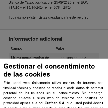
Blanca de Yaiza, publicado el 25/09/2020 en el BOC
197/20 y el 23/10/2024 en el BOP 129/24
Todavía no existen vistas creadas para este recurso.
Información adicional
Campo
Valor
Última actualización de
11 de junio de 2025
los datos
Gestionar el consentimiento
de las cookies
Última actualización de
18 de septiembre de 2025
los metadatos
Este portal web únicamente utiliza cookies de terceros con
Formato
SIPU
finalidad técnica y analítica no recaba ni cede datos de carácter
personal de los usuarios sin su conocimiento. Sin embargo,
Licencia
Aviso Legal del
contiene enlaces a sitios web de terceros con políticas de
Gobierno de Canarias
privacidad ajenas a la del
Grafcan S.A
, que usted podrá decidir
si acepta o no cuando acceda a ellos desde las opciones de