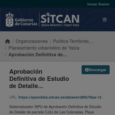
Skip to main content
Iniciar Sesión
Organizaciones
Política Territorial,...
Planeamiento urbanístico de Yaiza
Aprobación Definitiva de...
Aprobación
Descargar
Definitiva de Estudio
de Detalle...
URL:
https://opendata.sitcan.es/dataset/d8fb78aa-1262-4e8d-82b3-cdf5b4940c95/resource/7172af15-1a83-4cb3-baf7-63d808c341c4/download/200910-edpgo-yai-cj2j-las-coloradas-241202-241202-sipu.zip
Sistematizador SIPU de Aprobación Definitiva de Estudio
de Detalle de parcela CJ2J de Las Coloradas, Playa