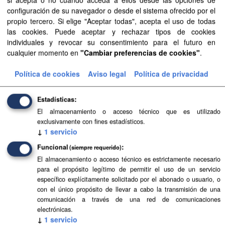
Mostrar más
configuración de su navegador o desde el sistema ofrecido por el
propio tercero. Si elige "Aceptar todas", acepta el uso de todas
las cookies. Puede aceptar y rechazar tipos de cookies
individuales y revocar su consentimiento para el futuro en
Recursos
cualquier momento en
"Cambiar preferencias de cookies"
.
Aprobación Definitiva...
Política de cookies
Aviso legal
Política de privacidad
Aprobación Definitiva...
Estadísticas
Aprobación Definitiva...
El almacenamiento o acceso técnico que es utilizado
exclusivamente con fines estadísticos.
Aprobación Definitiva...
↓
1
servicio
Funcional
(siempre requerido)
Sentencia del TSJC...
El almacenamiento o acceso técnico es estrictamente necesario
para el propósito legítimo de permitir el uso de un servicio
Sentencia del TSJC...
específico explícitamente solicitado por el abonado o usuario, o
con el único propósito de llevar a cabo la transmisión de una
Sentencia del TSJC...
comunicación a través de una red de comunicaciones
electrónicas.
Aprobación Definitiva...
↓
1
servicio