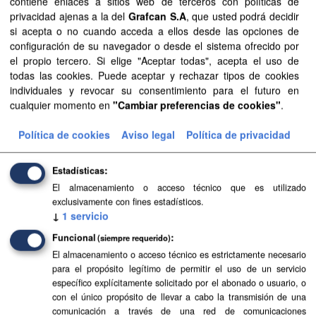
contiene enlaces a sitios web de terceros con políticas de
privacidad ajenas a la del
Grafcan S.A
, que usted podrá decidir
Filtrar Resultados
si acepta o no cuando acceda a ellos desde las opciones de
configuración de su navegador o desde el sistema ofrecido por
el propio tercero. Si elige "Aceptar todas", acepta el uso de
Centros educativos
todas las cookies. Puede aceptar y rechazar tipos de cookies
Centros educativos y áreas de influencia de educación
individuales y revocar su consentimiento para el futuro en
infantil, primaria y secundaria de Canarias.
cualquier momento en
"Cambiar preferencias de cookies"
.
GeoJSON
SHP
CSV
Política de cookies
Aviso legal
Política de privacidad
Estadísticas
El almacenamiento o acceso técnico que es utilizado
exclusivamente con fines estadísticos.
↓
1
servicio
Funcional
(siempre requerido)
El almacenamiento o acceso técnico es estrictamente necesario
para el propósito legítimo de permitir el uso de un servicio
específico explícitamente solicitado por el abonado o usuario, o
con el único propósito de llevar a cabo la transmisión de una
comunicación a través de una red de comunicaciones