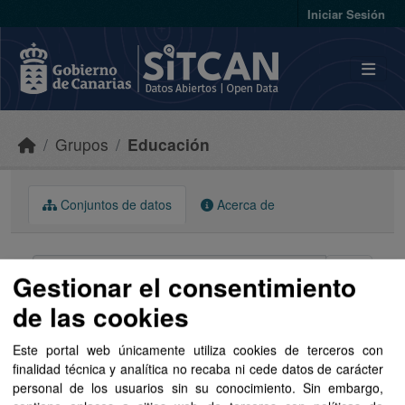
Skip to main content
Iniciar Sesión
Grupos
Educación
Conjuntos de datos
Acerca de
Gestionar el consentimiento
de las cookies
Ordenar por
Este portal web únicamente utiliza cookies de terceros con
finalidad técnica y analítica no recaba ni cede datos de carácter
1 conjunto de datos encontrado
personal de los usuarios sin su conocimiento. Sin embargo,