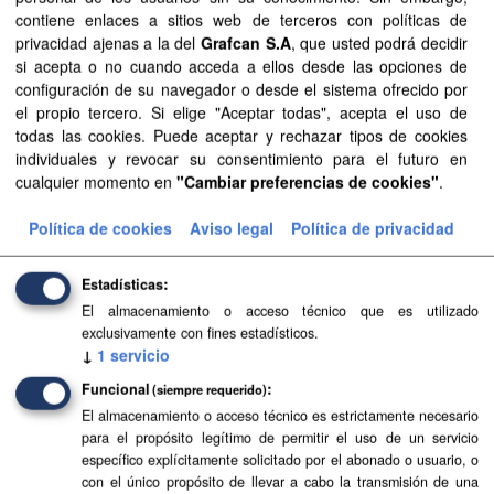
contiene enlaces a sitios web de terceros con políticas de
Grupos:
Educación
Formatos:
SHP
privacidad ajenas a la del
Grafcan S.A
, que usted podrá decidir
Filtrar Resultados
si acepta o no cuando acceda a ellos desde las opciones de
configuración de su navegador o desde el sistema ofrecido por
el propio tercero. Si elige "Aceptar todas", acepta el uso de
todas las cookies. Puede aceptar y rechazar tipos de cookies
Centros educativos
individuales y revocar su consentimiento para el futuro en
Centros educativos y áreas de influencia de educación
cualquier momento en
"Cambiar preferencias de cookies"
.
infantil, primaria y secundaria de Canarias.
Política de cookies
Aviso legal
Política de privacidad
GeoJSON
SHP
CSV
Estadísticas
El almacenamiento o acceso técnico que es utilizado
exclusivamente con fines estadísticos.
↓
1
servicio
Funcional
(siempre requerido)
El almacenamiento o acceso técnico es estrictamente necesario
para el propósito legítimo de permitir el uso de un servicio
específico explícitamente solicitado por el abonado o usuario, o
con el único propósito de llevar a cabo la transmisión de una