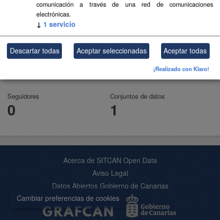
comunicación a través de una red de comunicaciones
electrónicas.
↓
1
servicio
Educación
Descartar todas
Aceptar seleccionadas
Aceptar todas
Formación
¡Realizado con Klaro!
leer más
Seguidores
Conjuntos de datos
0
1
Acerca de SITCAN Open Data
Aviso Legal
Datos Abiertos Gobierno de Canarias
Cambiar preferencias de cookies