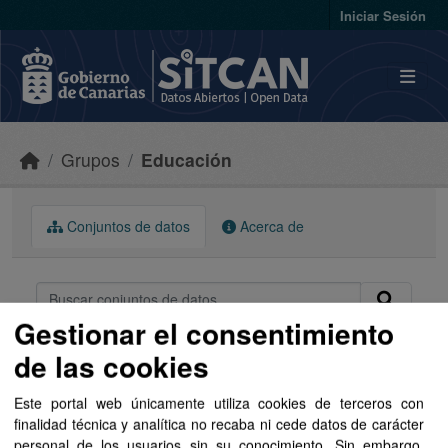
Skip to main content
Iniciar Sesión
Grupos
Educación
Conjuntos de datos
Acerca de
Gestionar el consentimiento
de las cookies
Ordenar por
Este portal web únicamente utiliza cookies de terceros con
1 conjunto de datos encontrado
finalidad técnica y analítica no recaba ni cede datos de carácter
personal de los usuarios sin su conocimiento. Sin embargo,