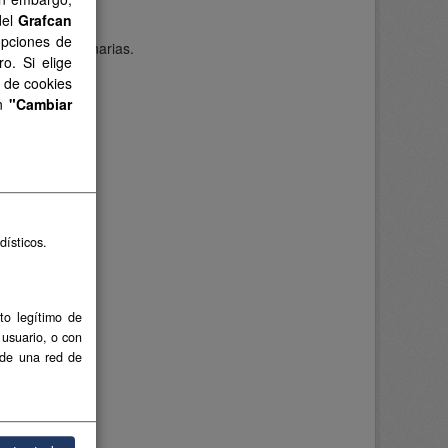
del
Grafcan
opciones de
ecundaria de Canarias.
o. Si elige
s de cookies
en
"Cambiar
dísticos.
to legítimo de
 usuario, o con
 de una red de