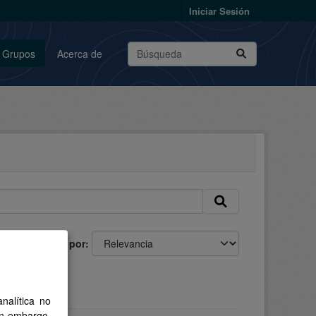
Iniciar Sesión
Grupos
Acerca de
Ordenar por
nalítica no
in embargo,