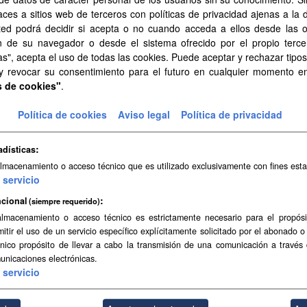
ros educativos
aces a sitios web de terceros con políticas de privacidad ajenas a la 
ted podrá decidir si acepta o no cuando acceda a ellos desde las 
s educativos y áreas de influencia de educación infantil, primaria y s
n de su navegador o desde el sistema ofrecido por el propio tercer
SON
SHP
CSV
as", acepta el uso de todas las cookies. Puede aceptar y rechazar tipo
 y revocar su consentimiento para el futuro en cualquier momento 
s de cookies"
.
Política de cookies
Aviso legal
Política de privacidad
adísticas
almacenamiento o acceso técnico que es utilizado exclusivamente con fines esta
servicio
cional
(siempre requerido)
almacenamiento o acceso técnico es estrictamente necesario para el propósi
mitir el uso de un servicio específico explícitamente solicitado por el abonado o
único propósito de llevar a cabo la transmisión de una comunicación a través
unicaciones electrónicas.
servicio