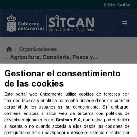
Skip to main content
Iniciar Sesión
Organizaciones
Agricultura, Ganadería, Pesca y...
Gestionar el consentimiento
Conjuntos de datos
Acerca de
de las cookies
Este portal web únicamente utiliza cookies de terceros con
Agricultura, Ganadería, Pesca y
finalidad técnica y analítica no recaba ni cede datos de carácter
Soberanía Alimentaria
personal de los usuarios sin su conocimiento. Sin embargo,
contiene enlaces a sitios web de terceros con políticas de
privacidad ajenas a la del
Grafcan S.A
, que usted podrá decidir
Consejería de Agricultura, Ganadería, Pesca y Soberanía
si acepta o no cuando acceda a ellos desde las opciones de
Alimentaria del Gobierno de Canarias
configuración de su navegador o desde el sistema ofrecido por