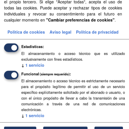
el propio tercero. Si elige "Aceptar todas", acepta el uso de
todas las cookies. Puede aceptar y rechazar tipos de cookies
individuales y revocar su consentimiento para el futuro en
cualquier momento en
"Cambiar preferencias de cookies"
.
Política de cookies
Aviso legal
Política de privacidad
Estadísticas
El almacenamiento o acceso técnico que es utilizado
exclusivamente con fines estadísticos.
↓
1
servicio
Funcional
(siempre requerido)
El almacenamiento o acceso técnico es estrictamente necesario
Agricultura, Ganadería, Pesca y Soberanía
para el propósito legítimo de permitir el uso de un servicio
Alimentaria
específico explícitamente solicitado por el abonado o usuario, o
con el único propósito de llevar a cabo la transmisión de una
Consejería de Agricultura, Ganadería, Pesca y Soberanía Aliment
comunicación a través de una red de comunicaciones
aria del Gobierno de Canarias
electrónicas.
↓
1
servicio
leer más