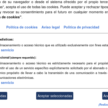
n de su navegador o desde el sistema ofrecido por el propio tercer
as", acepta el uso de todas las cookies. Puede aceptar y rechazar tipo
oto CIR 20 cm/píxel de Canarias (2018)
 y revocar su consentimiento para el futuro en cualquier momento 
s de cookies"
.
to CIR 20 cm/píxel de Canarias (2018). Esta ortofoto ha sido ortorect
adas en la ortofoto RGB pero el canal infrarrojo...
Política de cookies
Aviso legal
Política de privacidad
adísticas
 y municipios
almacenamiento o acceso técnico que es utilizado exclusivamente con fines esta
servicio
taciones territoriales de islas y municipios. Los límites reflejados carece
cional
(siempre requerido)
GeoJSON
SVG
almacenamiento o acceso técnico es estrictamente necesario para el propósi
mitir el uso de un servicio específico explícitamente solicitado por el abonado o
único propósito de llevar a cabo la transmisión de una comunicación a través
lo Digital de Terreno (MDT) de 25x25 metros
unicaciones electrónicas.
o Digital de Terreno (MDT) de 25x25 metros
servicio
odas
Aceptar seleccionadas
Ac
Topográfica a escala 1:5.000 de Canarias (2004-2006)
¡Realiz