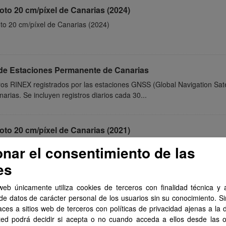
oto 20 cm/píxel de Canarias (2024)
to 20 cm/píxel de Canarias (2024)
de Estaciones Permanente de Canarias
ros RINEX registrados por las estaciones GNSS (Global Navigation Sat
arias. Se incluyen registros diarios cada 30...
oto 20 cm/píxel de Canarias (2021)
to 20 cm/píxel de Canarias (2021)
onar el consentimiento de las
es
web únicamente utiliza cookies de terceros con finalidad técnica y a
oto 20 cm/píxel de Canarias (2018)
de datos de carácter personal de los usuarios sin su conocimiento. S
to 20 cm/píxel de Canarias (2018)
aces a sitios web de terceros con políticas de privacidad ajenas a la 
ted podrá decidir si acepta o no cuando acceda a ellos desde las 