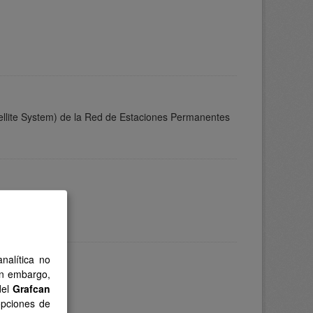
ellite System) de la Red de Estaciones Permanentes
nalítica no
in embargo,
del
Grafcan
opciones de