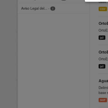
Base 
Aviso Legal del...
-
1
CSV
OrtoE
OrtoE
jp2
OrtoE
OrtoE
jp2
Agua
Delimi
base r
SHP