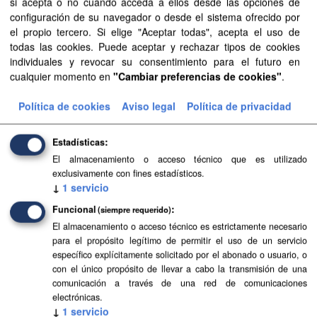
si acepta o no cuando acceda a ellos desde las opciones de
configuración de su navegador o desde el sistema ofrecido por
Información hidrometeorológica para análisis de
el propio tercero. Si elige "Aceptar todas", acepta el uso de
avenidas - Fuerteventura
todas las cookies. Puede aceptar y rechazar tipos de cookies
Resultados obtenidos para la isla de Fuerteventura en el
individuales y revocar su consentimiento para el futuro en
marco de los trabajos de la orden de la Consejería de
cualquier momento en
"Cambiar preferencias de cookies"
.
Política Territorial, Cohesión Territorial y Aguas a
GRAFCAN...
Política de cookies
Aviso legal
Política de privacidad
TIFF
ZIP
Estadísticas
El almacenamiento o acceso técnico que es utilizado
Información hidrometeorológica para análisis de
exclusivamente con fines estadísticos.
avenidas - Lanzarote
↓
1
servicio
Resultados obtenidos para la isla de Lanzarote en el
Funcional
(siempre requerido)
marco de los trabajos de la orden de la Consejería de
El almacenamiento o acceso técnico es estrictamente necesario
Política Territorial, Cohesión Territorial y Aguas a
para el propósito legítimo de permitir el uso de un servicio
GRAFCAN...
específico explícitamente solicitado por el abonado o usuario, o
TIFF
ZIP
con el único propósito de llevar a cabo la transmisión de una
comunicación a través de una red de comunicaciones
electrónicas.
Información hidrometeorológica para análisis de
↓
1
servicio