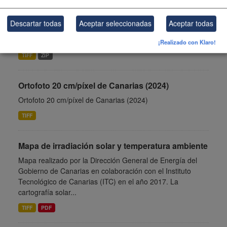
avenidas - El Hierro
Resultados obtenidos para la isla de El Hierro en el marco
Descartar todas
Aceptar seleccionadas
Aceptar todas
de los trabajos de la orden de la Consejería de Política
Territorial, Cohesión Territorial y Aguas a GRAFCAN...
¡Realizado con Klaro!
TIFF
ZIP
Ortofoto 20 cm/píxel de Canarias (2024)
Ortofoto 20 cm/píxel de Canarias (2024)
TIFF
Mapa de irradiación solar y temperatura ambiente
Mapa realizado por la Dirección General de Energía del
Gobierno de Canarias en colaboración con el Instituto
Tecnológico de Canarias (ITC) en el año 2017. La
cartografía solar...
TIFF
PDF