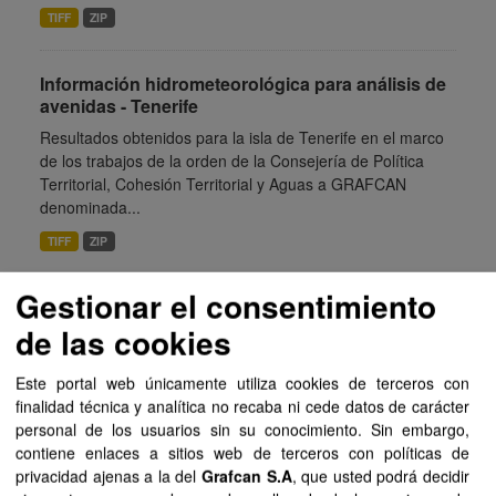
TIFF
ZIP
Información hidrometeorológica para análisis de
avenidas - Tenerife
Resultados obtenidos para la isla de Tenerife en el marco
de los trabajos de la orden de la Consejería de Política
Territorial, Cohesión Territorial y Aguas a GRAFCAN
denominada...
TIFF
ZIP
Gestionar el consentimiento
Información hidrometeorológica para análisis de
avenidas - Gran Canaria
de las cookies
Resultados obtenidos para la isla de Gran Canaria en el
Este portal web únicamente utiliza cookies de terceros con
marco de los trabajos de la orden de la Consejería de
finalidad técnica y analítica no recaba ni cede datos de carácter
Política Territorial, Cohesión Territorial y Aguas a
personal de los usuarios sin su conocimiento. Sin embargo,
GRAFCAN...
contiene enlaces a sitios web de terceros con políticas de
TIFF
ZIP
privacidad ajenas a la del
Grafcan S.A
, que usted podrá decidir