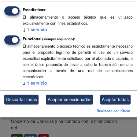
Pájara . Esta información es producida y mantenida por el
Gobierno de Canarias y ha contado con la financiación
Estadísticas
del...
El almacenamiento o acceso técnico que es utilizado
exclusivamente con fines estadísticos.
SIPU
PDF
HTML
FIP
↓
1
servicio
Funcional
(siempre requerido)
Planeamiento urbanístico de Santa Úrsula
El almacenamiento o acceso técnico es estrictamente necesario
para el propósito legítimo de permitir el uso de un servicio
Planeamiento urbanístico sistematizado del municipio de
específico explícitamente solicitado por el abonado o usuario, o
Santa Úrsula . Esta información es producida y mantenida
con el único propósito de llevar a cabo la transmisión de una
por el Gobierno de Canarias y ha contado con la
comunicación a través de una red de comunicaciones
financiación del...
electrónicas.
FIP
SIPU
PDF
HTML
↓
1
servicio
Planeamiento urbanístico de Arona
Descartar todas
Aceptar seleccionadas
Aceptar todas
Planeamiento urbanístico sistematizado del municipio de
¡Realizado con Klaro!
Arona . Esta información es producida y mantenida por el
Gobierno de Canarias y ha contado con la financiación
del...
SIPU
HTML
PDF