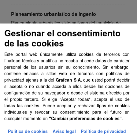
Planeamiento urbanístico de Ingenio
Planeamiento urbanístico sistematizado del municipio de
Ingenio . Esta información es producida y mantenida por el
Gestionar el consentimiento
Gobierno de Canarias y ha contado con la financiación
de las cookies
del...
SIPU
PDF
HTML
Este portal web únicamente utiliza cookies de terceros con
finalidad técnica y analítica no recaba ni cede datos de carácter
personal de los usuarios sin su conocimiento. Sin embargo,
Planeamiento urbanístico de El Rosario
contiene enlaces a sitios web de terceros con políticas de
Planeamiento urbanístico sistematizado del municipio de El
privacidad ajenas a la del
Grafcan S.A
, que usted podrá decidir
Rosario . Esta información es producida y mantenida por el
si acepta o no cuando acceda a ellos desde las opciones de
Gobierno de Canarias y ha contado con la financiación
configuración de su navegador o desde el sistema ofrecido por
del...
el propio tercero. Si elige "Aceptar todas", acepta el uso de
todas las cookies. Puede aceptar y rechazar tipos de cookies
SIPU
PDF
HTML
FIP
individuales y revocar su consentimiento para el futuro en
cualquier momento en
"Cambiar preferencias de cookies"
.
Planeamiento urbanístico de Pájara
Política de cookies
Aviso legal
Política de privacidad
Planeamiento urbanístico sistematizado del municipio de