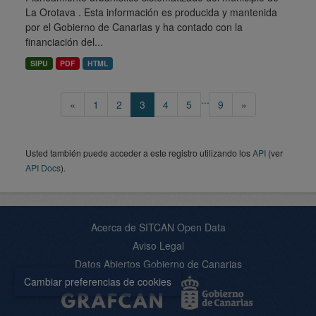
La Orotava . Esta información es producida y mantenida
por el Gobierno de Canarias y ha contado con la
financiación del...
SIPU
PDF
HTML
...
«
1
2
3
4
5
9
»
Usted también puede acceder a este registro utilizando los
API
(ver
API Docs
).
Acerca de SITCAN Open Data
Aviso Legal
Datos Abiertos Gobierno de Canarias
Cambiar preferencias de cookies