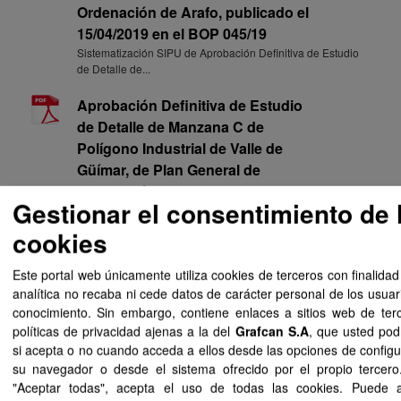
Ordenación de Arafo, publicado el
15/04/2019 en el BOP 045/19
Sistematización SIPU de Aprobación Definitiva de Estudio
de Detalle de...
Aprobación Definitiva de Estudio
de Detalle de Manzana C de
Polígono Industrial de Valle de
Güímar, de Plan General de
Ordenación de Arafo, publicado el
Gestionar el consentimiento de 
15/04/2019 en el BOP 045/19
Documentos de Aprobación Definitiva de Estudio de Detalle
cookies
de Manzana C de...
Este portal web únicamente utiliza cookies de terceros con finalidad
Aprobación Definitiva de Estudio
analítica no recaba ni cede datos de carácter personal de los usuar
de Detalle de Manzana C de
conocimiento. Sin embargo, contiene enlaces a sitios web de ter
Polígono Industrial de Valle de
políticas de privacidad ajenas a la del
Grafcan S.A
, que usted pod
Güímar, de Plan General de
si acepta o no cuando acceda a ellos desde las opciones de configu
su navegador o desde el sistema ofrecido por el propio tercero.
Ordenación de Arafo, publicado el
"Aceptar todas", acepta el uso de todas las cookies. Puede 
15/04/2019 en el BOP 045/19