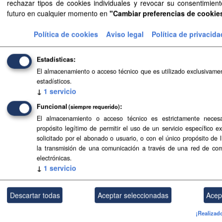
rechazar tipos de cookies individuales y revocar su consentimient
Enlace a la consulta de Aprobación Definitiva de Estudio de
futuro en cualquier momento en
"Cambiar preferencias de cookie
Detalle de...
Aprobación Definitiva de Estudio
Política de cookies
Aviso legal
Política de privacida
de Detalle de Manzana en C/
Calvo Sotelo 39-41 y Ctra. Arafo-
Estadísticas
Cumbre 37 de Plan General de
El almacenamiento o acceso técnico que es utilizado exclusivamen
Ordenación de Arafo, publicado el
estadísticos.
↓
1
servicio
30/11/2007 en el BOP 212/07
Sistematización SIPU de Aprobación Definitiva de Estudio
Funcional
(siempre requerido)
de Detalle de...
El almacenamiento o acceso técnico es estrictamente necesa
propósito legítimo de permitir el uso de un servicio específico e
Aprobación Definitiva de Estudio
solicitado por el abonado o usuario, o con el único propósito de 
de Detalle de Manzana en C/
la transmisión de una comunicación a través de una red de co
Calvo Sotelo 39-41 y Ctra. Arafo-
electrónicas.
↓
1
servicio
Cumbre 37 de Plan General de
Ordenación de Arafo, publicado el
30/11/2007 en el BOP 212/07
Descartar todas
Aceptar seleccionadas
Acep
Documentos de Aprobación Definitiva de Estudio de Detalle
de Manzana en C/...
¡Realizad