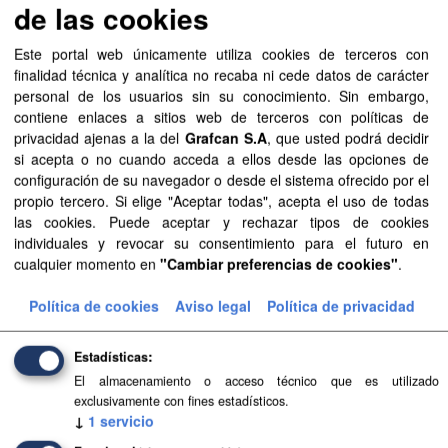
de las cookies
Este portal web únicamente utiliza cookies de terceros con
Recursos
finalidad técnica y analítica no recaba ni cede datos de carácter
personal de los usuarios sin su conocimiento. Sin embargo,
Aprobación Definitiva...
contiene enlaces a sitios web de terceros con políticas de
privacidad ajenas a la del
Grafcan S.A
, que usted podrá decidir
Aprobación Definitiva...
si acepta o no cuando acceda a ellos desde las opciones de
configuración de su navegador o desde el sistema ofrecido por el
Aprobación Definitiva...
propio tercero. Si elige "Aceptar todas", acepta el uso de todas
las cookies. Puede aceptar y rechazar tipos de cookies
Aprobación Definitiva...
individuales y revocar su consentimiento para el futuro en
cualquier momento en
"Cambiar preferencias de cookies"
.
Aprobación Definitiva...
Política de cookies
Aviso legal
Política de privacidad
Aprobación Definitiva...
Estadísticas
Aprobación Definitiva...
El almacenamiento o acceso técnico que es utilizado
exclusivamente con fines estadísticos.
Aprobación Definitiva...
↓
1
servicio
Aprobación Definitiva...