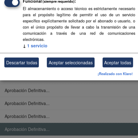
Funcional
(siempre requerido)
El almacenamiento o acceso técnico es estrictamente necesario
Aprobación Definitiva...
para el propósito legítimo de permitir el uso de un servicio
específico explícitamente solicitado por el abonado o usuario, o
Aprobación Definitiva...
con el único propósito de llevar a cabo la transmisión de una
comunicación a través de una red de comunicaciones
Aprobación Definitiva...
electrónicas.
↓
1
servicio
Aprobación Definitiva...
Descartar todas
Aceptar seleccionadas
Aceptar todas
Aprobación Definitiva...
¡Realizado con Klaro!
Aprobación Definitiva...
Aprobación Definitiva...
Aprobación Definitiva...
Aprobación Definitiva...
Aprobación Definitiva...