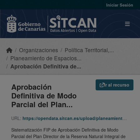
Skip to main content
Iniciar Sesión
Organizaciones
Política Territorial,...
Planeamiento de Espacios...
Aprobación Definitiva de...
Aprobación
Ir al recurso
Definitiva de Modo
Parcial del Plan...
URL:
https://opendata.sitcan.es/upload/planeamiento/fip/H-01_3767efca1b08ff4eb94e32f1a6823cd1.zip
Sistematización FIP de Aprobación Definitiva de Modo
Parcial del Plan Director de la Reserva Natural Integral de