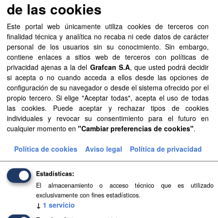
de las cookies
Este portal web únicamente utiliza cookies de terceros con
Recursos
finalidad técnica y analítica no recaba ni cede datos de carácter
personal de los usuarios sin su conocimiento. Sin embargo,
Aprobación Definitiva...
contiene enlaces a sitios web de terceros con políticas de
privacidad ajenas a la del
Grafcan S.A
, que usted podrá decidir
Aprobación Definitiva...
si acepta o no cuando acceda a ellos desde las opciones de
configuración de su navegador o desde el sistema ofrecido por el
Aprobación Definitiva...
propio tercero. Si elige "Aceptar todas", acepta el uso de todas
las cookies. Puede aceptar y rechazar tipos de cookies
Aprobación Definitiva...
individuales y revocar su consentimiento para el futuro en
cualquier momento en
"Cambiar preferencias de cookies"
.
Aprobación Definitiva...
Política de cookies
Aviso legal
Política de privacidad
Aprobación Definitiva...
Estadísticas
Aprobación Definitiva...
El almacenamiento o acceso técnico que es utilizado
exclusivamente con fines estadísticos.
Aprobación Definitiva...
↓
1
servicio
Aprobación Definitiva...