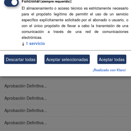
Funcional
(siempre requerido)
El almacenamiento o acceso técnico es estrictamente necesario
Aprobación Definitiva...
para el propósito legítimo de permitir el uso de un servicio
específico explícitamente solicitado por el abonado o usuario, o
Aprobación Definitiva...
con el único propósito de llevar a cabo la transmisión de una
comunicación a través de una red de comunicaciones
Aprobación Definitiva...
electrónicas.
↓
1
servicio
Aprobación Definitiva...
Descartar todas
Aceptar seleccionadas
Aceptar todas
Aprobación Definitiva...
¡Realizado con Klaro!
Aprobación Definitiva...
Aprobación Definitiva...
Aprobación Definitiva...
Aprobación Definitiva...
Aprobación Definitiva...