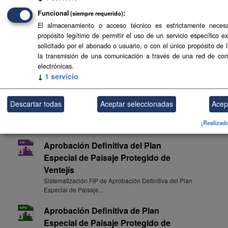
Funcional
(siempre requerido)
Aprobación Definitiva del Plan
El almacenamiento o acceso técnico es estrictamente necesa
Especial de Paisaje Protegido de
propósito legítimo de permitir el uso de un servicio específico e
Ventejís
solicitado por el abonado o usuario, o con el único propósito de 
Documentación de Aprobación Definitiva del Plan Especial
la transmisión de una comunicación a través de una red de co
de Paisaje Protegido...
electrónicas.
↓
1
servicio
Aprobación Definitiva del Plan
Especial de Paisaje Protegido de
Descartar todas
Aceptar seleccionadas
Acep
Ventejís
Enlace a la consulta de Aprobación Definitiva del Plan
¡Realizad
Especial de Paisaje...
Aprobación Definitiva del Plan
Especial de Paisaje Protegido de
Ventejís
Sistematización FIP de Aprobación Definitiva del Plan
Especial de Paisaje...
Aprobación Definitiva de Plan
Especial de Paisaje Protegido de