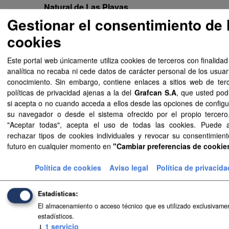
Natural de Las Playas
Documentación de Aprobación Definitiva de Normas de
Gestionar el consentimiento de 
Conservación de Monumento...
cookies
Aprobación Definitiva de Normas
de Conservación de Monumento
Este portal web únicamente utiliza cookies de terceros con finalidad
analítica no recaba ni cede datos de carácter personal de los usuar
Natural de Las Playas
conocimiento. Sin embargo, contiene enlaces a sitios web de ter
Enlace a la consulta de Aprobación Definitiva de Normas
políticas de privacidad ajenas a la del
Grafcan S.A
, que usted pod
de Conservación de...
si acepta o no cuando acceda a ellos desde las opciones de configu
Aprobación Definitiva de Normas
su navegador o desde el sistema ofrecido por el propio tercero.
"Aceptar todas", acepta el uso de todas las cookies. Puede 
de Conservación de Monumento
rechazar tipos de cookies individuales y revocar su consentimient
Natural de Las Playas
futuro en cualquier momento en
"Cambiar preferencias de cookie
Sistematización FIP de Aprobación Definitiva de Normas de
Conservación de...
Política de cookies
Aviso legal
Política de privacida
Aprobación Definitiva del Plan
Especial de Paisaje Protegido de
Estadísticas
Ventejís
El almacenamiento o acceso técnico que es utilizado exclusivamen
Sistematización SIPU de Aprobación Definitiva del Plan
estadísticos.
Especial de Paisaje...
↓
1
servicio