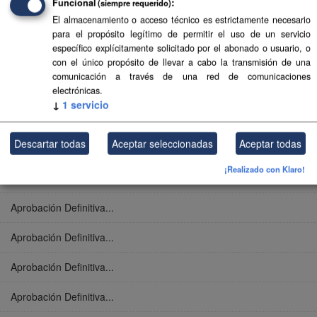
Funcional
(siempre requerido)
El almacenamiento o acceso técnico es estrictamente necesario
Aprobación Definitiva...
para el propósito legítimo de permitir el uso de un servicio
específico explícitamente solicitado por el abonado o usuario, o
Aprobación Definitiva...
con el único propósito de llevar a cabo la transmisión de una
comunicación a través de una red de comunicaciones
Aprobación Definitiva...
electrónicas.
↓
1
servicio
Aprobación Definitiva...
Descartar todas
Aceptar seleccionadas
Aceptar todas
Aprobación Definitiva...
¡Realizado con Klaro!
Aprobación Definitiva...
Aprobación Definitiva...
Aprobación Definitiva...
Aprobación Definitiva...
Aprobación Definitiva...