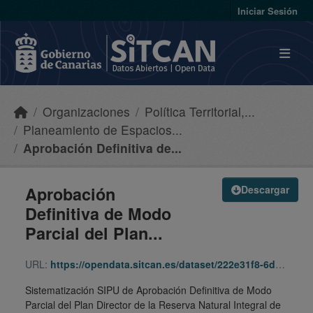
Skip to main content
Iniciar Sesión
Organizaciones
Política Territorial,...
Planeamiento de Espacios...
Aprobación Definitiva de...
Aprobación
Descargar
Definitiva de Modo
Parcial del Plan...
URL:
https://opendata.sitcan.es/dataset/222e31f8-6d2b-46f2-af04-2cb95afb004a/resource/f9bed5dd-65a0-40b7-b97e-9eb00647e87b/download/h-01-mencafete-060605-pd-adparc-sipu.zip
Sistematización SIPU de Aprobación Definitiva de Modo
Parcial del Plan Director de la Reserva Natural Integral de