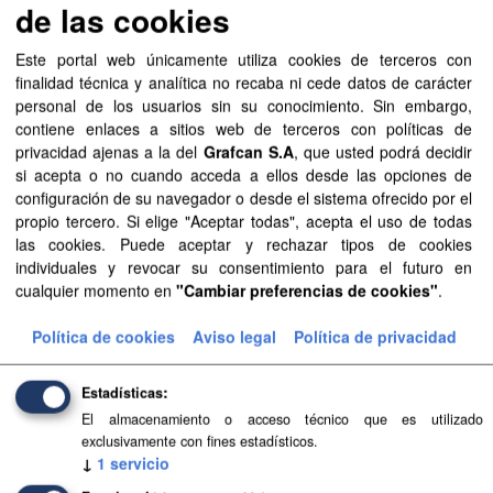
de las cookies
Este portal web únicamente utiliza cookies de terceros con
Recursos
finalidad técnica y analítica no recaba ni cede datos de carácter
personal de los usuarios sin su conocimiento. Sin embargo,
Aprobación Definitiva...
contiene enlaces a sitios web de terceros con políticas de
privacidad ajenas a la del
Grafcan S.A
, que usted podrá decidir
Aprobación Definitiva...
si acepta o no cuando acceda a ellos desde las opciones de
configuración de su navegador o desde el sistema ofrecido por el
Aprobación Definitiva...
propio tercero. Si elige "Aceptar todas", acepta el uso de todas
las cookies. Puede aceptar y rechazar tipos de cookies
Aprobación Definitiva...
individuales y revocar su consentimiento para el futuro en
cualquier momento en
"Cambiar preferencias de cookies"
.
Aprobación Definitiva...
Política de cookies
Aviso legal
Política de privacidad
Aprobación Definitiva...
Estadísticas
Aprobación Definitiva...
El almacenamiento o acceso técnico que es utilizado
exclusivamente con fines estadísticos.
Aprobación Definitiva...
↓
1
servicio
Aprobación Definitiva...