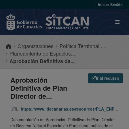
Skip to main content
Iniciar Sesión
Organizaciones
Política Territorial,...
Planeamiento de Espacios...
Aprobación Definitiva de...
Aprobación
Ir al recurso
Definitiva de Plan
Director de...
URL:
https://www.idecanarias.es/resources/PLA_ENP_URB/LG/AD/G-02_Puntallana/1016/indice.html
Documentación de Aprobación Definitiva de Plan Director
de Reserva Natural Especial de Puntallana, publicado el