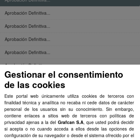
Aprobación Definitiva...
Aprobación Definitiva...
Aprobación Definitiva...
Aprobación Definitiva...
Aprobación Definitiva...
Gestionar el consentimiento
Aprobación Definitiva...
de las cookies
Aprobación Definitiva...
Este portal web únicamente utiliza cookies de terceros con
finalidad técnica y analítica no recaba ni cede datos de carácter
Aprobación Definitiva...
personal de los usuarios sin su conocimiento. Sin embargo,
contiene enlaces a sitios web de terceros con políticas de
Aprobación Definitiva...
privacidad ajenas a la del
Grafcan S.A
, que usted podrá decidir
si acepta o no cuando acceda a ellos desde las opciones de
Aprobación Definitiva...
configuración de su navegador o desde el sistema ofrecido por el