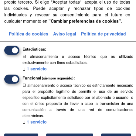
propio tercero. Si elige "Aceptar todas", acepta el uso de todas
Aprobación Definitiva...
las cookies. Puede aceptar y rechazar tipos de cookies
individuales y revocar su consentimiento para el futuro en
Aprobación Definitiva...
cualquier momento en
"Cambiar preferencias de cookies"
.
Aprobación Definitiva...
Política de cookies
Aviso legal
Política de privacidad
Aprobación Definitiva...
Estadísticas
Aprobación Definitiva...
El almacenamiento o acceso técnico que es utilizado
exclusivamente con fines estadísticos.
Aprobación Definitiva...
↓
1
servicio
Funcional
(siempre requerido)
Aprobación Definitiva...
El almacenamiento o acceso técnico es estrictamente necesario
para el propósito legítimo de permitir el uso de un servicio
Aprobación Definitiva...
específico explícitamente solicitado por el abonado o usuario, o
con el único propósito de llevar a cabo la transmisión de una
Aprobación Definitiva...
comunicación a través de una red de comunicaciones
electrónicas.
Aprobación Definitiva...
↓
1
servicio
Aprobación Definitiva...