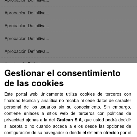
Aprobación Definitiva...
Aprobación Definitiva...
Aprobación Definitiva...
Aprobación Definitiva...
Aprobación Definitiva...
Gestionar el consentimiento
Aprobación Definitiva...
de las cookies
Aprobación Definitiva...
Este portal web únicamente utiliza cookies de terceros con
finalidad técnica y analítica no recaba ni cede datos de carácter
Aprobación Definitiva...
personal de los usuarios sin su conocimiento. Sin embargo,
contiene enlaces a sitios web de terceros con políticas de
Aprobación Definitiva...
privacidad ajenas a la del
Grafcan S.A
, que usted podrá decidir
si acepta o no cuando acceda a ellos desde las opciones de
Aprobación Definitiva...
configuración de su navegador o desde el sistema ofrecido por el