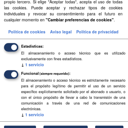
propio tercero. Si elige "Aceptar todas", acepta el uso de todas
Aprobación Definitiva...
las cookies. Puede aceptar y rechazar tipos de cookies
individuales y revocar su consentimiento para el futuro en
Aprobación Definitiva...
cualquier momento en
"Cambiar preferencias de cookies"
.
Aprobación Definitiva...
Política de cookies
Aviso legal
Política de privacidad
Aprobación Definitiva...
Estadísticas
Aprobación Definitiva...
El almacenamiento o acceso técnico que es utilizado
exclusivamente con fines estadísticos.
Aprobación Definitiva...
↓
1
servicio
Funcional
(siempre requerido)
Aprobación Definitiva...
El almacenamiento o acceso técnico es estrictamente necesario
para el propósito legítimo de permitir el uso de un servicio
Aprobación Definitiva...
específico explícitamente solicitado por el abonado o usuario, o
con el único propósito de llevar a cabo la transmisión de una
Aprobación Definitiva...
comunicación a través de una red de comunicaciones
electrónicas.
Aprobación Definitiva...
↓
1
servicio
Aprobación Definitiva...