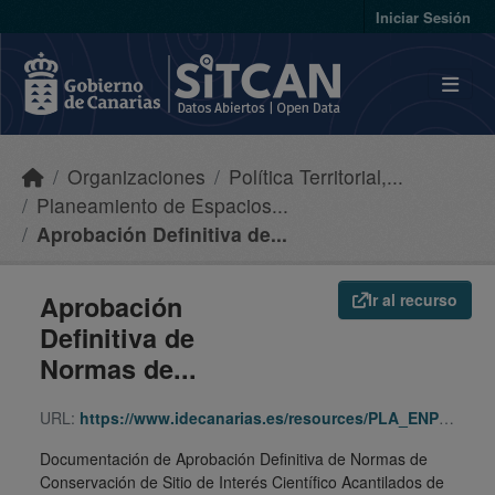
Skip to main content
Iniciar Sesión
Organizaciones
Política Territorial,...
Planeamiento de Espacios...
Aprobación Definitiva de...
Aprobación
Ir al recurso
Definitiva de
Normas de...
URL:
https://www.idecanarias.es/resources/PLA_ENP_URB/LG/AD/G-14_Acantilados_Alajero/1018/indice.html
Documentación de Aprobación Definitiva de Normas de
Conservación de Sitio de Interés Científico Acantilados de