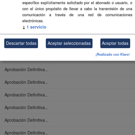
específico explícitamente solicitado por el abonado o usuario, o
Aprobación Definitiva...
con el único propósito de llevar a cabo la transmisión de una
comunicación a través de una red de comunicaciones
Aprobación Definitiva...
electrónicas.
↓
1
servicio
Aprobación Definitiva...
Descartar todas
Aceptar seleccionadas
Aceptar todas
Aprobación Definitiva...
¡Realizado con Klaro!
Aprobación Definitiva...
Aprobación Definitiva...
Aprobación Definitiva...
Aprobación Definitiva...
Aprobación Definitiva...
Aprobación Definitiva...
Aprobación Definitiva...