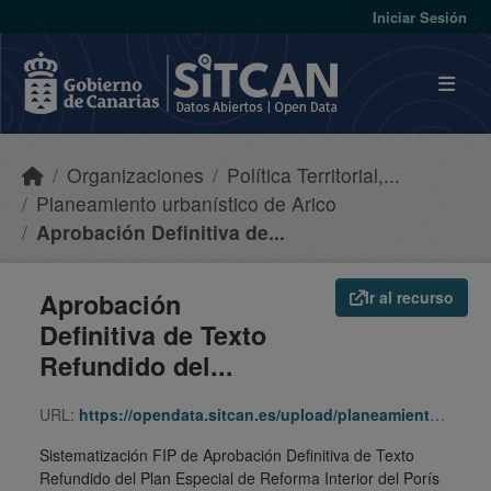
Skip to main content
Iniciar Sesión
Organizaciones
Política Territorial,...
Planeamiento urbanístico de Arico
Aprobación Definitiva de...
Aprobación
Ir al recurso
Definitiva de Texto
Refundido del...
URL:
https://opendata.sitcan.es/upload/planeamiento/fip/380051_462937bc6964369aa4b917b41b9d1096.zip
Sistematización FIP de Aprobación Definitiva de Texto
Refundido del Plan Especial de Reforma Interior del Porís