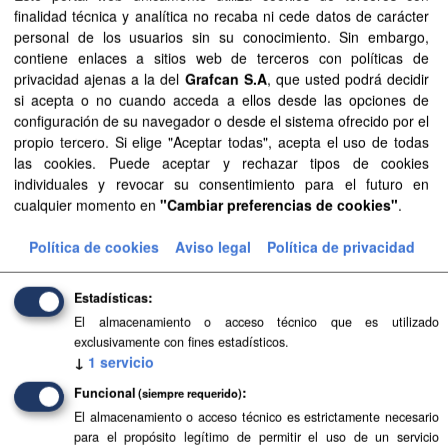
Aprobación Definitiva...
finalidad técnica y analítica no recaba ni cede datos de carácter
personal de los usuarios sin su conocimiento. Sin embargo,
Aprobación Definitiva...
contiene enlaces a sitios web de terceros con políticas de
privacidad ajenas a la del
Grafcan S.A
, que usted podrá decidir
Aprobación Definitiva...
si acepta o no cuando acceda a ellos desde las opciones de
configuración de su navegador o desde el sistema ofrecido por el
Aprobación Definitiva...
propio tercero. Si elige "Aceptar todas", acepta el uso de todas
las cookies. Puede aceptar y rechazar tipos de cookies
Aprobación Definitiva...
individuales y revocar su consentimiento para el futuro en
cualquier momento en
"Cambiar preferencias de cookies"
.
Aprobación Definitiva...
Política de cookies
Aviso legal
Política de privacidad
Aprobación Definitiva...
Estadísticas
Aprobación Definitiva...
El almacenamiento o acceso técnico que es utilizado
Aprobación Definitiva...
exclusivamente con fines estadísticos.
↓
1
servicio
Aprobación Definitiva...
Funcional
(siempre requerido)
El almacenamiento o acceso técnico es estrictamente necesario
Aprobación Definitiva...
para el propósito legítimo de permitir el uso de un servicio