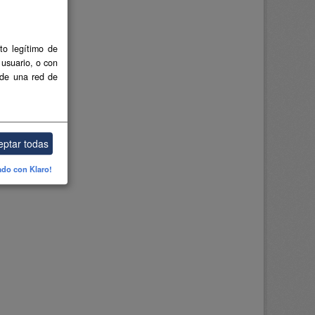
to legítimo de
 usuario, o con
 de una red de
eptar todas
ado con Klaro!