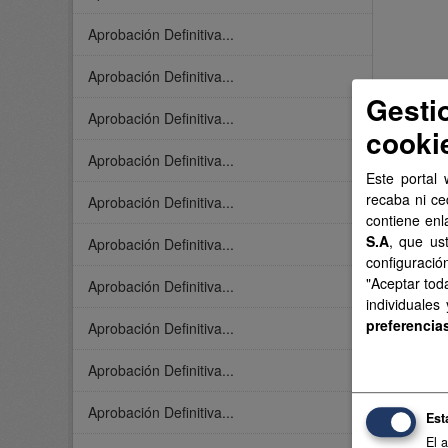
Aprobación Definitiva...
Aprobación Definitiva...
Gesti
Aprobación Definitiva...
cooki
Aprobación Definitiva...
Este portal 
recaba ni ce
Aprobación Definitiva...
contiene enl
S.A
, que us
Aprobación Definitiva...
configuració
"Aceptar tod
Aprobación Definitiva...
individuales
preferencia
Aprobación Definitiva...
Aprobación Definitiva...
Aprobación Definitiva...
Est
El 