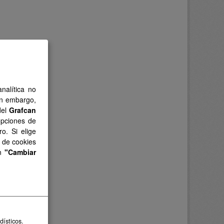
nalítica no
in embargo,
del
Grafcan
opciones de
o. Si elige
s de cookies
en
"Cambiar
dísticos.