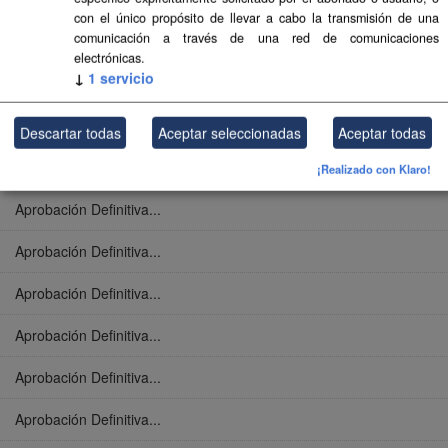
con el único propósito de llevar a cabo la transmisión de una
comunicación a través de una red de comunicaciones
Aprobación Definitiva...
electrónicas.
↓
1
servicio
Aprobación Definitiva...
Aprobación Definitiva...
Descartar todas
Aceptar seleccionadas
Aceptar todas
Aprobación Definitiva...
¡Realizado con Klaro!
Aprobación Definitiva...
Aprobación Definitiva...
Aprobación Definitiva...
Aprobación Definitiva...
Aprobación Definitiva...
Aprobación Definitiva...