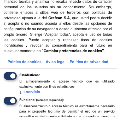
finalidad técnica y analítica no recaba ni cede datos de carácter
personal de los usuarios sin su conocimiento. Sin embargo,
Aprobación Definitiva...
contiene enlaces a sitios web de terceros con políticas de
privacidad ajenas a la del
Grafcan S.A
, que usted podrá decidir
Aprobación Definitiva...
si acepta o no cuando acceda a ellos desde las opciones de
configuración de su navegador o desde el sistema ofrecido por el
Aprobación Definitiva...
propio tercero. Si elige "Aceptar todas", acepta el uso de todas
las cookies. Puede aceptar y rechazar tipos de cookies
Aprobación Definitiva...
individuales y revocar su consentimiento para el futuro en
cualquier momento en
"Cambiar preferencias de cookies"
.
Aprobación Definitiva...
Política de cookies
Aviso legal
Política de privacidad
Aprobación Definitiva...
Aprobación Definitiva...
Estadísticas
El almacenamiento o acceso técnico que es utilizado
Aprobación Definitiva...
exclusivamente con fines estadísticos.
↓
1
servicio
Aprobación Definitiva...
Funcional
(siempre requerido)
Aprobación Definitiva...
El almacenamiento o acceso técnico es estrictamente necesario
para el propósito legítimo de permitir el uso de un servicio
específico explícitamente solicitado por el abonado o usuario, o
Aprobación Definitiva...