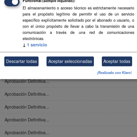
Funcional
(siempre requerido)
Aprobación Definitiva...
El almacenamiento o acceso técnico es estrictamente necesario
para el propósito legítimo de permitir el uso de un servicio
Aprobación Definitiva...
específico explícitamente solicitado por el abonado o usuario, o
con el único propósito de llevar a cabo la transmisión de una
Aprobación Definitiva...
comunicación a través de una red de comunicaciones
electrónicas.
Aprobación Definitiva...
↓
1
servicio
Aprobación Definitiva...
Descartar todas
Aceptar seleccionadas
Aceptar todas
Aprobación Definitiva...
¡Realizado con Klaro!
Aprobación Definitiva...
Aprobación Definitiva...
Aprobación Definitiva...
Aprobación Definitiva...
Aprobación Definitiva...