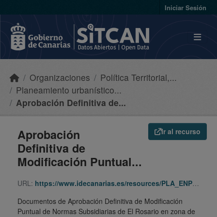
Skip to main content
Iniciar Sesión
Organizaciones
Política Territorial,...
Planeamiento urbanístico...
Aprobación Definitiva de...
Aprobación
Ir al recurso
Definitiva de
Modificación Puntual...
URL:
https://www.idecanarias.es/resources/PLA_ENP_URB/URB_PLA/TF/Rosa/MPNNSS_ZT/indice.html
Documentos de Aprobación Definitiva de Modificación
Puntual de Normas Subsidiarias de El Rosario en zona de