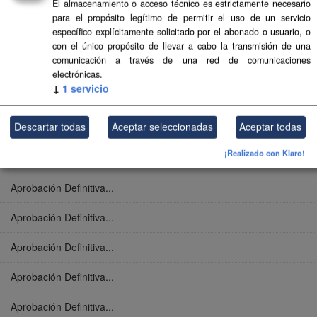
El almacenamiento o acceso técnico es estrictamente necesario
Aprobación Definitiva...
para el propósito legítimo de permitir el uso de un servicio
específico explícitamente solicitado por el abonado o usuario, o
Aprobación Definitiva...
con el único propósito de llevar a cabo la transmisión de una
comunicación a través de una red de comunicaciones
Aprobación Definitiva...
electrónicas.
↓
1
servicio
Aprobación Definitiva...
Descartar todas
Aceptar seleccionadas
Aceptar todas
Aprobación Definitiva...
¡Realizado con Klaro!
Aprobación Definitiva...
Aprobación Definitiva...
Aprobación Definitiva...
Aprobación Definitiva...
Aprobación Definitiva...
Aprobación Definitiva...