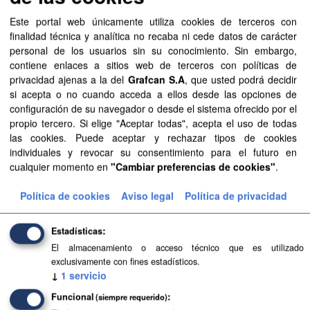
Este portal web únicamente utiliza cookies de terceros con
Aprobación Definitiva...
finalidad técnica y analítica no recaba ni cede datos de carácter
personal de los usuarios sin su conocimiento. Sin embargo,
Aprobación Definitiva...
contiene enlaces a sitios web de terceros con políticas de
privacidad ajenas a la del
Grafcan S.A
, que usted podrá decidir
Aprobación Definitiva...
si acepta o no cuando acceda a ellos desde las opciones de
configuración de su navegador o desde el sistema ofrecido por el
Aprobación Definitiva...
propio tercero. Si elige "Aceptar todas", acepta el uso de todas
las cookies. Puede aceptar y rechazar tipos de cookies
Aprobación Definitiva...
individuales y revocar su consentimiento para el futuro en
cualquier momento en
"Cambiar preferencias de cookies"
.
Aprobación Definitiva...
Política de cookies
Aviso legal
Política de privacidad
Aprobación Definitiva...
Estadísticas
Aprobación Definitiva...
El almacenamiento o acceso técnico que es utilizado
Aprobación Definitiva...
exclusivamente con fines estadísticos.
↓
1
servicio
Aprobación Definitiva...
Funcional
(siempre requerido)