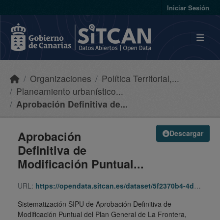
Skip to main content
Iniciar Sesión
Organizaciones
Política Territorial,...
Planeamiento urbanístico...
Aprobación Definitiva de...
Aprobación
Descargar
Definitiva de
Modificación Puntual...
URL:
https://opendata.sitcan.es/dataset/5f2370b4-4ded-491e-9609-81c873d17b4f/resource/92a5c87d-7dbb-472d-b37a-31bb3be636b0/download/a8f41487-bf42-37a9-9faf-19963ab0d6f4.zip
Sistematización SIPU de Aprobación Definitiva de
Modificación Puntual del Plan General de La Frontera,