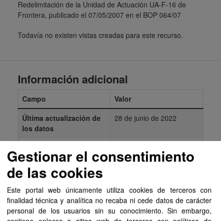
Redelimitación de la Unidad de Actuación UA-F-16 de
Frontera, publicado el 07/05/2007 en el BOP 064/07
Todavía no existen vistas creadas para este recurso.
Información adicional
Campo
Valor
Última actualización de
28 de junio de 2022
los datos
Última actualización de
18 de septiembre de 2025
Gestionar el consentimiento
los metadatos
de las cookies
Formato
SIPU
Este portal web únicamente utiliza cookies de terceros con
Licencia
Aviso Legal del
finalidad técnica y analítica no recaba ni cede datos de carácter
Gobierno de Canarias
personal de los usuarios sin su conocimiento. Sin embargo,
contiene enlaces a sitios web de terceros con políticas de