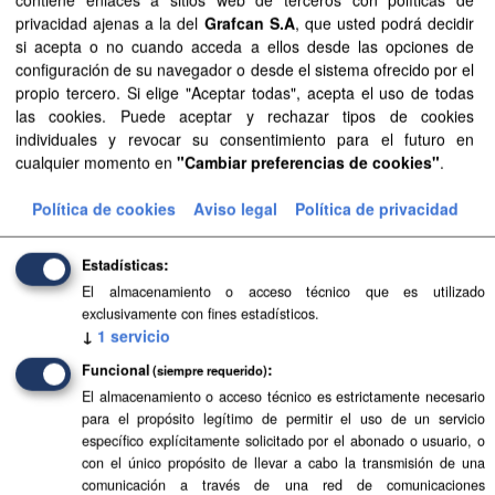
Mostrar más
privacidad ajenas a la del
Grafcan S.A
, que usted podrá decidir
si acepta o no cuando acceda a ellos desde las opciones de
configuración de su navegador o desde el sistema ofrecido por el
propio tercero. Si elige "Aceptar todas", acepta el uso de todas
Recursos
las cookies. Puede aceptar y rechazar tipos de cookies
individuales y revocar su consentimiento para el futuro en
Aprobación Definitiva...
cualquier momento en
"Cambiar preferencias de cookies"
.
Aprobación Definitiva...
Política de cookies
Aviso legal
Política de privacidad
Aprobación Definitiva...
Estadísticas
Aprobación Definitiva...
El almacenamiento o acceso técnico que es utilizado
exclusivamente con fines estadísticos.
Aprobación Definitiva...
↓
1
servicio
Funcional
(siempre requerido)
Aprobación Definitiva...
El almacenamiento o acceso técnico es estrictamente necesario
para el propósito legítimo de permitir el uso de un servicio
Aprobación Definitiva...
específico explícitamente solicitado por el abonado o usuario, o
con el único propósito de llevar a cabo la transmisión de una
Aprobación Definitiva...
comunicación a través de una red de comunicaciones