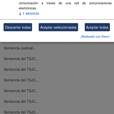
comunicación a través de una red de comunicaciones
Documentos de...
electrónicas.
↓
1
servicio
Levantamiento de...
Sentencia Judicial...
Descartar todas
Aceptar seleccionadas
Aceptar todas
¡Realizado con Klaro!
Sentencia Judicial...
Sentencia Judicial...
Sentencia del TSJC...
Sentencia del TSJC...
Sentencia del TSJC...
Sentencia del TSJC...
Sentencia del TSJC...
Sentencia del TSJC...