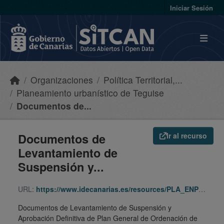
Skip to main content
Iniciar Sesión
Organizaciones
Política Territorial,...
Planeamiento urbanístico de Teguise
Documentos de...
Documentos de
Ir al recurso
Levantamiento de
Suspensión y...
URL:
https://www.idecanarias.es/resources/PLA_ENP_URB/URB_PLA/LZ/Tegs/lspgotegs/indice.html
Documentos de Levantamiento de Suspensión y
Aprobación Definitiva de Plan General de Ordenación de