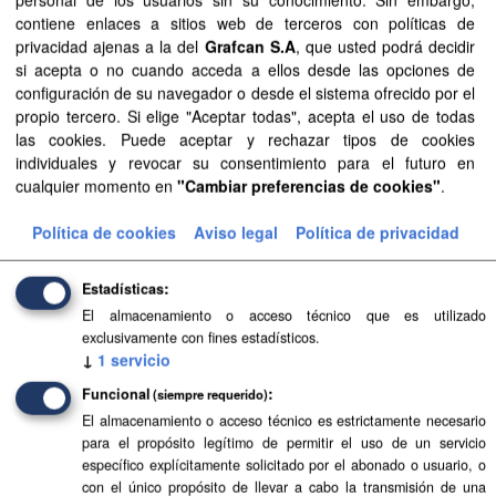
Mostrar más
contiene enlaces a sitios web de terceros con políticas de
privacidad ajenas a la del
Grafcan S.A
, que usted podrá decidir
si acepta o no cuando acceda a ellos desde las opciones de
configuración de su navegador o desde el sistema ofrecido por el
Recursos
propio tercero. Si elige "Aceptar todas", acepta el uso de todas
las cookies. Puede aceptar y rechazar tipos de cookies
Aprobación Definitiva...
individuales y revocar su consentimiento para el futuro en
cualquier momento en
"Cambiar preferencias de cookies"
.
Aprobación Definitiva...
Política de cookies
Aviso legal
Política de privacidad
Aprobación Definitiva...
Aprobación Definitiva...
Estadísticas
El almacenamiento o acceso técnico que es utilizado
Texto Refundido de...
exclusivamente con fines estadísticos.
↓
1
servicio
Texto Refundido de...
Funcional
(siempre requerido)
El almacenamiento o acceso técnico es estrictamente necesario
Texto Refundido de...
para el propósito legítimo de permitir el uso de un servicio
específico explícitamente solicitado por el abonado o usuario, o
Levantamiento de...
con el único propósito de llevar a cabo la transmisión de una