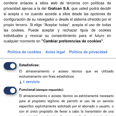
contiene enlaces a sitios web de terceros con políticas de
privacidad ajenas a la del
Grafcan S.A
, que usted podrá decidir
si acepta o no cuando acceda a ellos desde las opciones de
Recursos
configuración de su navegador o desde el sistema ofrecido por el
propio tercero. Si elige "Aceptar todas", acepta el uso de todas
Aprobación Definitiva...
las cookies. Puede aceptar y rechazar tipos de cookies
individuales y revocar su consentimiento para el futuro en
Aprobación Definitiva...
cualquier momento en
"Cambiar preferencias de cookies"
.
Aprobación Definitiva...
Política de cookies
Aviso legal
Política de privacidad
Aprobación Definitiva...
Estadísticas
El almacenamiento o acceso técnico que es utilizado
Texto Refundido de...
exclusivamente con fines estadísticos.
↓
1
servicio
Texto Refundido de...
Funcional
(siempre requerido)
Texto Refundido de...
El almacenamiento o acceso técnico es estrictamente necesario
para el propósito legítimo de permitir el uso de un servicio
Levantamiento de...
específico explícitamente solicitado por el abonado o usuario, o
con el único propósito de llevar a cabo la transmisión de una
Documentos de...