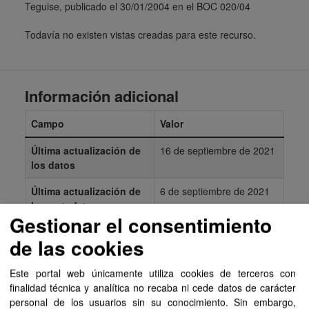
Teguise, publicado el 30/01/2004 en el BOC 020/04
Todavía no existen vistas creadas para este recurso.
Información adicional
Campo
Valor
Última actualización de
16 de septiembre de 2021
los datos
Última actualización de
6 de septiembre de 2021
los metadatos
Gestionar el consentimiento
Formato
HTML
de las cookies
Licencia
Aviso Legal del
Gobierno de Canarias
Este portal web únicamente utiliza cookies de terceros con
finalidad técnica y analítica no recaba ni cede datos de carácter
personal de los usuarios sin su conocimiento. Sin embargo,
Mostrar más