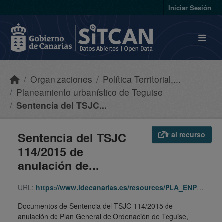
Skip to main content
Iniciar Sesión
Organizaciones
Política Territorial,...
Planeamiento urbanístico de Teguise
Sentencia del TSJC...
Sentencia del TSJC
Ir al recurso
114/2015 de
anulación de...
URL:
https://www.idecanarias.es/resources/PLA_ENP_URB/URB_PLA/LZ/Tegs/sj-1142015/indice.html
Documentos de Sentencia del TSJC 114/2015 de
anulación de Plan General de Ordenación de Teguise,