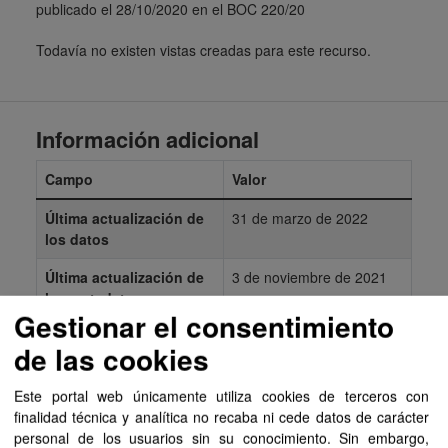
publicado el 28/10/2020 en el BOC 220/20
Todavía no existen vistas creadas para este recurso.
Información adicional
Campo
Valor
Última actualización de
31 de marzo de 2022
los datos
Última actualización de
3 de noviembre de 2021
los metadatos
Gestionar el consentimiento
Formato
PDF
de las cookies
Licencia
Aviso Legal del
Gobierno de Canarias
Este portal web únicamente utiliza cookies de terceros con
finalidad técnica y analítica no recaba ni cede datos de carácter
personal de los usuarios sin su conocimiento. Sin embargo,
Mostrar más