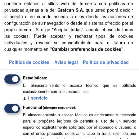
contiene enlaces a sitios web de terceros con políticas de
privacidad ajenas a la del
Grafcan S.A
, que usted podrá decidir
si acepta o no cuando acceda a ellos desde las opciones de
Recursos
configuración de su navegador o desde el sistema ofrecido por el
propio tercero. Si elige "Aceptar todas", acepta el uso de todas
Aprobación Definitiva...
las cookies. Puede aceptar y rechazar tipos de cookies
individuales y revocar su consentimiento para el futuro en
Aprobación Definitiva...
cualquier momento en
"Cambiar preferencias de cookies"
.
Aprobación Definitiva...
Política de cookies
Aviso legal
Política de privacidad
Aprobación Definitiva...
Estadísticas
El almacenamiento o acceso técnico que es utilizado
Texto Refundido de...
exclusivamente con fines estadísticos.
↓
1
servicio
Texto Refundido de...
Funcional
(siempre requerido)
Texto Refundido de...
El almacenamiento o acceso técnico es estrictamente necesario
para el propósito legítimo de permitir el uso de un servicio
Levantamiento de...
específico explícitamente solicitado por el abonado o usuario, o
con el único propósito de llevar a cabo la transmisión de una
Documentos de...