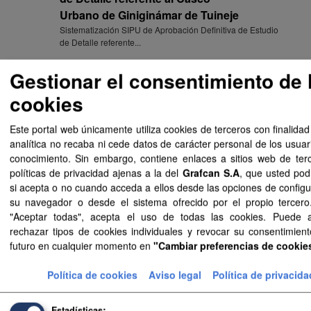
Urbano de Giniginámar de Tuineje
Sistematización SIPU de Aprobación Definitiva de Estudio
de Detalle referente...
Aprobación Definitiva de Estudio
Gestionar el consentimiento de 
de Detalle referente al Casco
cookies
Urbano de Giniginámar de Tuineje
Documentación de Aprobación Definitiva de Estudio de
Este portal web únicamente utiliza cookies de terceros con finalidad
Detalle referente al...
analítica no recaba ni cede datos de carácter personal de los usuar
conocimiento. Sin embargo, contiene enlaces a sitios web de ter
Aprobación Definitiva de Estudio
políticas de privacidad ajenas a la del
Grafcan S.A
, que usted pod
de Detalle referente al Casco
si acepta o no cuando acceda a ellos desde las opciones de configu
Urbano de Giniginámar de Tuineje
su navegador o desde el sistema ofrecido por el propio tercero.
Enlace a la consulta de Aprobación Definitiva de Estudio de
"Aceptar todas", acepta el uso de todas las cookies. Puede 
Detalle referente...
rechazar tipos de cookies individuales y revocar su consentimient
futuro en cualquier momento en
"Cambiar preferencias de cookie
Aprobación Definitiva de Estudio
de Detalle referente al Casco
Política de cookies
Aviso legal
Política de privacida
Urbano de Giniginámar de Tuineje
Sistematización FIP de Aprobación Definitiva de Estudio de
Detalle referente...
Estadísticas