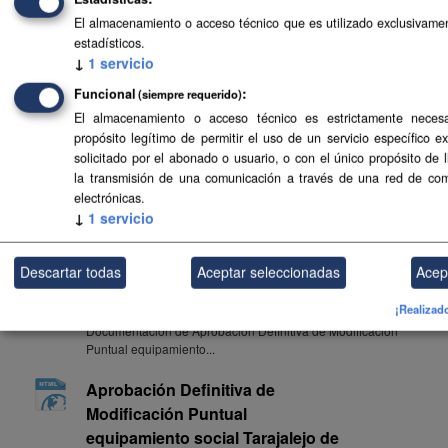
El almacenamiento o acceso técnico que es utilizado exclusivamen
Aprobación Definitiva de
estadísticos.
Modificación Puntual
↓
1
servicio
equipamiento social Tarajalejo de
Funcional
(siempre requerido)
Normas Subsidiarias de Tuineje
El almacenamiento o acceso técnico es estrictamente necesa
por Acuerdo COTMAC 05/11/2001
propósito legítimo de permitir el uso de un servicio específico e
Sistematización SIPU de Aprobación Definitiva de
solicitado por el abonado o usuario, o con el único propósito de 
Modificación Puntual...
la transmisión de una comunicación a través de una red de co
electrónicas.
Aprobación Definitiva de
↓
1
servicio
Modificación Puntual
equipamiento social Tarajalejo de
Descartar todas
Aceptar seleccionadas
Acep
Normas Subsidiarias de Tuineje
por Acuerdo COTMAC 05/11/2001
¡Realizad
Documentación de Aprobación Definitiva de Modificación
Puntual equipamiento...
Aprobación Definitiva de
Modificación Puntual
equipamiento social Tarajalejo de