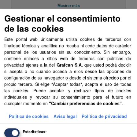
Mostrar más
Gestionar el consentimiento
de las cookies
Recursos
Este portal web únicamente utiliza cookies de terceros con
Aprobación Definitiva...
finalidad técnica y analítica no recaba ni cede datos de carácter
personal de los usuarios sin su conocimiento. Sin embargo,
Aprobación Definitiva...
contiene enlaces a sitios web de terceros con políticas de
privacidad ajenas a la del
Grafcan S.A
, que usted podrá decidir
Aprobación Definitiva...
si acepta o no cuando acceda a ellos desde las opciones de
configuración de su navegador o desde el sistema ofrecido por el
Sentencia Judicial...
propio tercero. Si elige "Aceptar todas", acepta el uso de todas
las cookies. Puede aceptar y rechazar tipos de cookies
Sentencia Judicial...
individuales y revocar su consentimiento para el futuro en
cualquier momento en
"Cambiar preferencias de cookies"
.
Sentencia Judicial...
Política de cookies
Aviso legal
Política de privacidad
Aprobación Definitiva...
Aprobación Definitiva...
Estadísticas