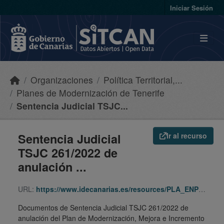
Skip to main content
Iniciar Sesión
Organizaciones
Política Territorial,...
Planes de Modernización de Tenerife
Sentencia Judicial TSJC...
Sentencia Judicial
Ir al recurso
TSJC 261/2022 de
anulación ...
URL:
https://www.idecanarias.es/resources/PLA_ENP_URB/URB_PLA/TF/PMM_CPPCS/SJ-PMM-CPPCS/indice.html
Documentos de Sentencia Judicial TSJC 261/2022 de
anulación del Plan de Modernización, Mejora e Incremento