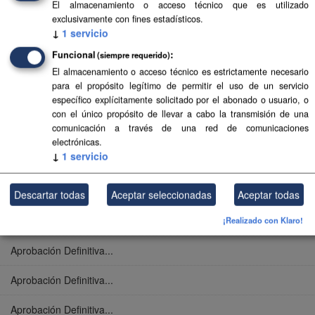
El almacenamiento o acceso técnico que es utilizado
Aprobación Definitiva...
exclusivamente con fines estadísticos.
↓
1
servicio
Aprobación Definitiva...
Funcional
(siempre requerido)
El almacenamiento o acceso técnico es estrictamente necesario
Aprobación Definitiva...
para el propósito legítimo de permitir el uso de un servicio
específico explícitamente solicitado por el abonado o usuario, o
Aprobación Definitiva...
con el único propósito de llevar a cabo la transmisión de una
comunicación a través de una red de comunicaciones
Aprobación Definitiva...
electrónicas.
↓
1
servicio
Aprobación Definitiva...
Aprobación Definitiva...
Descartar todas
Aceptar seleccionadas
Aceptar todas
Aprobación Definitiva...
¡Realizado con Klaro!
Aprobación Definitiva...
Aprobación Definitiva...
Aprobación Definitiva...