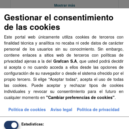
Mostrar más
Gestionar el consentimiento
de las cookies
Recursos
Este portal web únicamente utiliza cookies de terceros con
Aprobación Definitiva...
finalidad técnica y analítica no recaba ni cede datos de carácter
personal de los usuarios sin su conocimiento. Sin embargo,
Aprobación Definitiva...
contiene enlaces a sitios web de terceros con políticas de
privacidad ajenas a la del
Grafcan S.A
, que usted podrá decidir
Aprobación Definitiva...
si acepta o no cuando acceda a ellos desde las opciones de
configuración de su navegador o desde el sistema ofrecido por el
Sentencia Judicial...
propio tercero. Si elige "Aceptar todas", acepta el uso de todas
las cookies. Puede aceptar y rechazar tipos de cookies
Sentencia Judicial...
individuales y revocar su consentimiento para el futuro en
cualquier momento en
"Cambiar preferencias de cookies"
.
Sentencia Judicial...
Política de cookies
Aviso legal
Política de privacidad
Aprobación Definitiva...
Aprobación Definitiva...
Estadísticas