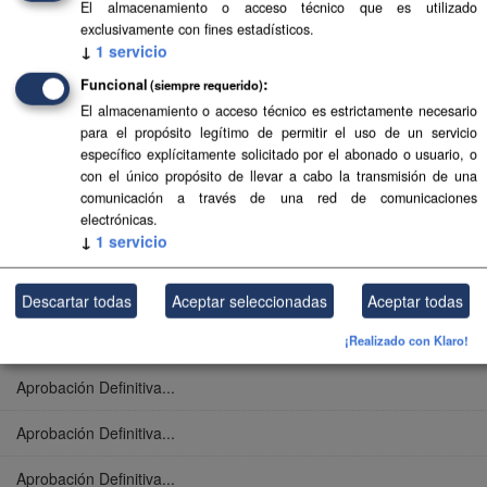
El almacenamiento o acceso técnico que es utilizado
Aprobación Definitiva...
exclusivamente con fines estadísticos.
↓
1
servicio
Aprobación Definitiva...
Funcional
(siempre requerido)
El almacenamiento o acceso técnico es estrictamente necesario
Aprobación Definitiva...
para el propósito legítimo de permitir el uso de un servicio
específico explícitamente solicitado por el abonado o usuario, o
Aprobación Definitiva...
con el único propósito de llevar a cabo la transmisión de una
comunicación a través de una red de comunicaciones
Aprobación Definitiva...
electrónicas.
↓
1
servicio
Aprobación Definitiva...
Aprobación Definitiva...
Descartar todas
Aceptar seleccionadas
Aceptar todas
Aprobación Definitiva...
¡Realizado con Klaro!
Aprobación Definitiva...
Aprobación Definitiva...
Aprobación Definitiva...