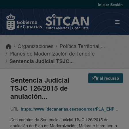
Skip to main content
Iniciar Sesión
Organizaciones
Política Territorial,...
Planes de Modernización de Tenerife
Sentencia Judicial TSJC...
Sentencia Judicial
Ir al recurso
TSJC 126/2015 de
anulación...
URL:
https://www.idecanarias.es/resources/PLA_ENP_URB/URB_PLA/TF/PMM_CAde/SJ-PMM/indice.html
Documentos de Sentencia Judicial TSJC 126/2015 de
anulación de Plan de Modernización, Mejora e Incremento