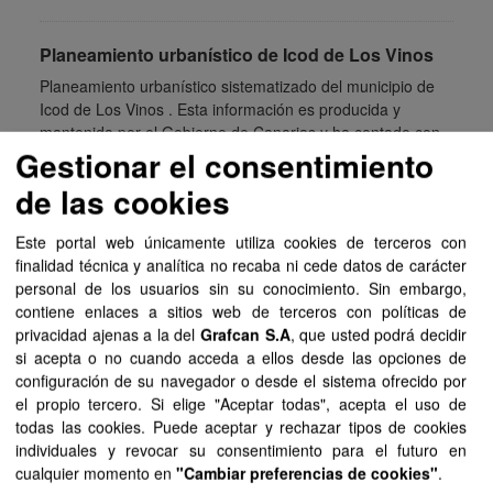
Planeamiento urbanístico de Icod de Los Vinos
Planeamiento urbanístico sistematizado del municipio de
Icod de Los Vinos . Esta información es producida y
mantenida por el Gobierno de Canarias y ha contado con
Gestionar el consentimiento
la...
de las cookies
SIPU
PDF
HTML
FIP
Este portal web únicamente utiliza cookies de terceros con
Planeamiento urbanístico de Garachico
finalidad técnica y analítica no recaba ni cede datos de carácter
Planeamiento urbanístico sistematizado del municipio de
personal de los usuarios sin su conocimiento. Sin embargo,
Garachico . Esta información es producida y mantenida por
contiene enlaces a sitios web de terceros con políticas de
el Gobierno de Canarias y ha contado con la financiación
privacidad ajenas a la del
Grafcan S.A
, que usted podrá decidir
del...
si acepta o no cuando acceda a ellos desde las opciones de
configuración de su navegador o desde el sistema ofrecido por
SIPU
PDF
HTML
FIP
el propio tercero. Si elige "Aceptar todas", acepta el uso de
todas las cookies. Puede aceptar y rechazar tipos de cookies
individuales y revocar su consentimiento para el futuro en
Planeamiento urbanístico de Tías
cualquier momento en
"Cambiar preferencias de cookies"
.
Planeamiento urbanístico sistematizado del municipio de