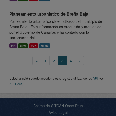
Planeamiento urbanístico de Breña Baja
Planeamiento urbanístico sistematizado del municipio de
Breña Baja . Esta información es producida y mantenida
por el Gobierno de Canarias y ha contado con la
financiación del...
FIP
SIPU
PDF
HTML
«
1
2
3
4
»
Usted también puede acceder a este registro utilizando los
API
(ver
API Docs
).
Acerca de SITCAN Open Data
Aviso Legal