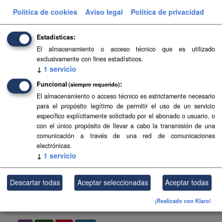
Tías . Esta información es producida y mantenida por el
Política de cookies
Aviso legal
Política de privacidad
Gobierno de Canarias y ha contado con la financiación
del...
Estadísticas
SIPU
HTML
FIP
PDF
El almacenamiento o acceso técnico que es utilizado
exclusivamente con fines estadísticos.
↓
1
servicio
Planeamiento urbanístico de Betancuria
Funcional
(siempre requerido)
Planeamiento urbanístico sistematizado del municipio de
El almacenamiento o acceso técnico es estrictamente necesario
Betancuria . Esta información es producida y mantenida
para el propósito legítimo de permitir el uso de un servicio
por el Gobierno de Canarias y ha contado con la
específico explícitamente solicitado por el abonado o usuario, o
financiación del...
con el único propósito de llevar a cabo la transmisión de una
SIPU
PDF
HTML
FIP
comunicación a través de una red de comunicaciones
electrónicas.
↓
1
servicio
Planeamiento urbanístico de Los Silos
Planeamiento urbanístico sistematizado del municipio de
Descartar todas
Aceptar seleccionadas
Aceptar todas
Los Silos . Esta información es producida y mantenida por
el Gobierno de Canarias y ha contado con la financiación
¡Realizado con Klaro!
del...