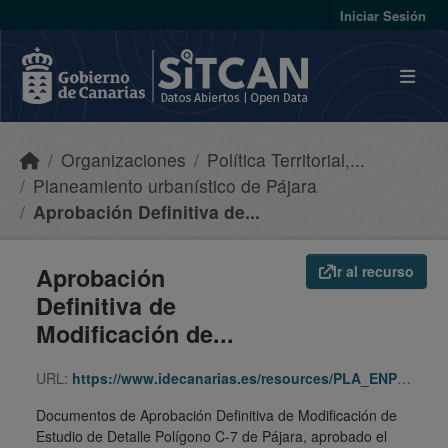
Skip to main content
Iniciar Sesión
Organizaciones
Política Territorial,...
Planeamiento urbanístico de Pájara
Aprobación Definitiva de...
Aprobación
Ir al recurso
Definitiva de
Modificación de...
URL:
https://www.idecanarias.es/resources/PLA_ENP_URB/URB_PLA/FV/Pajr/975/indice.html
Documentos de Aprobación Definitiva de Modificación de
Estudio de Detalle Polígono C-7 de Pájara, aprobado el