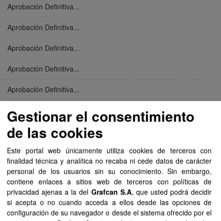
Aprobación Definitiva...
Aprobación Definitiva...
Aprobación Definitiva...
Aprobación Definitiva...
Aprobación Definitiva...
Aprobación Definitiva...
Gestionar el consentimiento
de las cookies
Aprobación Definitiva...
Este portal web únicamente utiliza cookies de terceros con
Aprobación Definitiva...
finalidad técnica y analítica no recaba ni cede datos de carácter
personal de los usuarios sin su conocimiento. Sin embargo,
Aprobación Definitiva...
contiene enlaces a sitios web de terceros con políticas de
privacidad ajenas a la del
Grafcan S.A
, que usted podrá decidir
Aprobación Definitiva...
si acepta o no cuando acceda a ellos desde las opciones de
configuración de su navegador o desde el sistema ofrecido por el
Aprobación Definitiva...