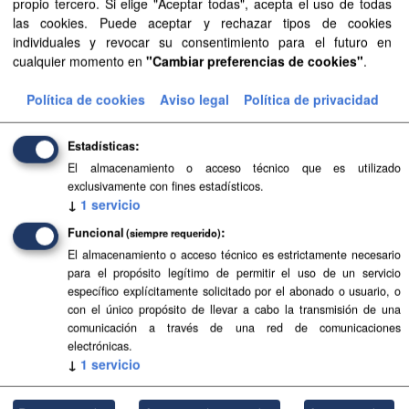
propio tercero. Si elige "Aceptar todas", acepta el uso de todas
las cookies. Puede aceptar y rechazar tipos de cookies
Aprobación Definitiva...
individuales y revocar su consentimiento para el futuro en
cualquier momento en
"Cambiar preferencias de cookies"
.
Aprobación Definitiva...
Política de cookies
Aviso legal
Política de privacidad
Aprobación Definitiva...
Aprobación Definitiva...
Estadísticas
El almacenamiento o acceso técnico que es utilizado
Aprobación Definitiva...
exclusivamente con fines estadísticos.
↓
1
servicio
Aprobación Definitiva...
Funcional
(siempre requerido)
Aprobación Definitiva...
El almacenamiento o acceso técnico es estrictamente necesario
para el propósito legítimo de permitir el uso de un servicio
específico explícitamente solicitado por el abonado o usuario, o
Aprobación Definitiva...
con el único propósito de llevar a cabo la transmisión de una
comunicación a través de una red de comunicaciones
Aprobación Definitiva...
electrónicas.
↓
1
servicio
Aprobación Definitiva...
Aprobación Definitiva...