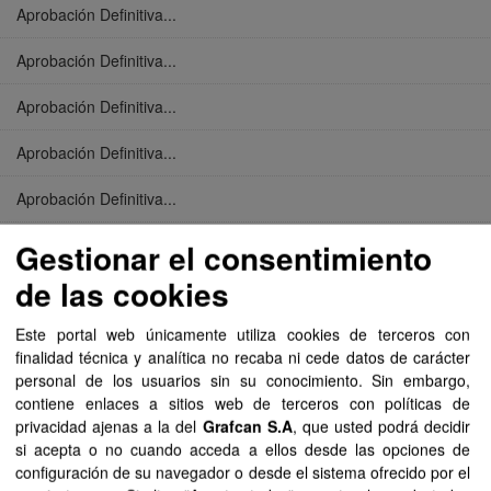
Aprobación Definitiva...
Aprobación Definitiva...
Aprobación Definitiva...
Aprobación Definitiva...
Aprobación Definitiva...
Aprobación Definitiva...
Gestionar el consentimiento
de las cookies
Aprobación Definitiva...
Este portal web únicamente utiliza cookies de terceros con
Aprobación Definitiva...
finalidad técnica y analítica no recaba ni cede datos de carácter
personal de los usuarios sin su conocimiento. Sin embargo,
Aprobación Definitiva...
contiene enlaces a sitios web de terceros con políticas de
privacidad ajenas a la del
Grafcan S.A
, que usted podrá decidir
Aprobación Definitiva...
si acepta o no cuando acceda a ellos desde las opciones de
configuración de su navegador o desde el sistema ofrecido por el
Aprobación Definitiva...