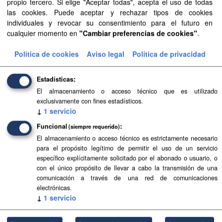
propio tercero. Si elige "Aceptar todas", acepta el uso de todas
las cookies. Puede aceptar y rechazar tipos de cookies
Aprobación Definitiva...
individuales y revocar su consentimiento para el futuro en
cualquier momento en
"Cambiar preferencias de cookies"
.
Aprobación Definitiva...
Política de cookies
Aviso legal
Política de privacidad
Aprobación Definitiva...
Aprobación Definitiva...
Estadísticas
El almacenamiento o acceso técnico que es utilizado
Aprobación Definitiva...
exclusivamente con fines estadísticos.
↓
1
servicio
Aprobación Definitiva...
Funcional
(siempre requerido)
Aprobación Definitiva...
El almacenamiento o acceso técnico es estrictamente necesario
para el propósito legítimo de permitir el uso de un servicio
específico explícitamente solicitado por el abonado o usuario, o
Aprobación Definitiva...
con el único propósito de llevar a cabo la transmisión de una
comunicación a través de una red de comunicaciones
Aprobación Definitiva...
electrónicas.
↓
1
servicio
Aprobación Definitiva...
Aprobación Definitiva...