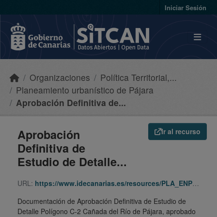
Skip to main content
Iniciar Sesión
Organizaciones
Política Territorial,...
Planeamiento urbanístico de Pájara
Aprobación Definitiva de...
Aprobación
Ir al recurso
Definitiva de
Estudio de Detalle...
URL:
https://www.idecanarias.es/resources/PLA_ENP_URB/URB_PLA/FV/Pajr/977/indice.html
Documentación de Aprobación Definitiva de Estudio de
Detalle Polígono C-2 Cañada del Río de Pájara, aprobado