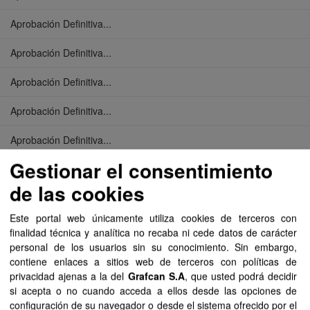
Aprobación Definitiva...
Aprobación Definitiva...
Aprobación Definitiva...
Aprobación Definitiva...
Aprobación Definitiva...
Gestionar el consentimiento
Aprobación Definitiva...
de las cookies
Aprobación Definitiva...
Este portal web únicamente utiliza cookies de terceros con
Aprobación Definitiva...
finalidad técnica y analítica no recaba ni cede datos de carácter
personal de los usuarios sin su conocimiento. Sin embargo,
Aprobación Definitiva...
contiene enlaces a sitios web de terceros con políticas de
privacidad ajenas a la del
Grafcan S.A
, que usted podrá decidir
Aprobación Definitiva...
si acepta o no cuando acceda a ellos desde las opciones de
configuración de su navegador o desde el sistema ofrecido por el