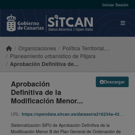
Skip to main content
Iniciar Sesión
Organizaciones
Política Territorial,...
Planeamiento urbanístico de Pájara
Aprobación Definitiva de...
Aprobación
Descargar
Definitiva de la
Modificación Menor...
URL:
https://opendata.sitcan.es/dataset/a216234a-4399-4113-8d39-f3be77e31218/resource/34fb0a05-86eb-452c-ad85-fb8ceef64947/download/230921-mm-paj-b_231024_231024_sipu.zip
Sistematización SIPU de Aprobación Definitiva de la
Modificación Menor B del Plan General de Ordenación de