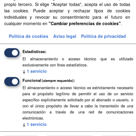
Aprobación Definitiva...
propio tercero. Si elige "Aceptar todas", acepta el uso de todas
las cookies. Puede aceptar y rechazar tipos de cookies
Aprobación Definitiva...
individuales y revocar su consentimiento para el futuro en
cualquier momento en
"Cambiar preferencias de cookies"
.
Aprobación Definitiva...
Política de cookies
Aviso legal
Política de privacidad
Aprobación Definitiva...
Estadísticas
Aprobación Definitiva...
El almacenamiento o acceso técnico que es utilizado
exclusivamente con fines estadísticos.
Aprobación Definitiva...
↓
1
servicio
Aprobación Definitiva...
Funcional
(siempre requerido)
El almacenamiento o acceso técnico es estrictamente necesario
Aprobación Definitiva...
para el propósito legítimo de permitir el uso de un servicio
específico explícitamente solicitado por el abonado o usuario, o
Aprobación Definitiva...
con el único propósito de llevar a cabo la transmisión de una
comunicación a través de una red de comunicaciones
Aprobación Definitiva...
electrónicas.
↓
1
servicio
Aprobación Definitiva...