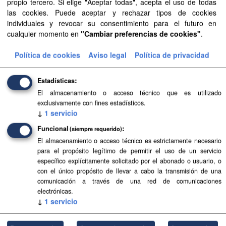
propio tercero. Si elige "Aceptar todas", acepta el uso de todas
las cookies. Puede aceptar y rechazar tipos de cookies
Aprobación Definitiva...
individuales y revocar su consentimiento para el futuro en
cualquier momento en
"Cambiar preferencias de cookies"
.
Aprobación Definitiva...
Política de cookies
Aviso legal
Política de privacidad
Aprobación Definitiva...
Aprobación Definitiva...
Estadísticas
El almacenamiento o acceso técnico que es utilizado
Aprobación Definitiva...
exclusivamente con fines estadísticos.
↓
1
servicio
Aprobación Definitiva...
Funcional
(siempre requerido)
Aprobación Definitiva...
El almacenamiento o acceso técnico es estrictamente necesario
para el propósito legítimo de permitir el uso de un servicio
específico explícitamente solicitado por el abonado o usuario, o
Aprobación Definitiva...
con el único propósito de llevar a cabo la transmisión de una
comunicación a través de una red de comunicaciones
Aprobación Definitiva...
electrónicas.
↓
1
servicio
Aprobación Definitiva...
Aprobación Definitiva...