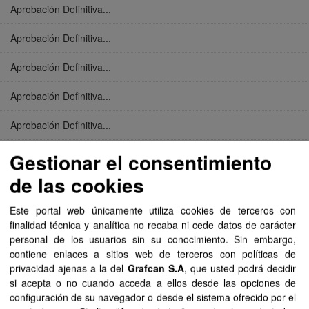
Aprobación Definitiva...
Aprobación Definitiva...
Aprobación Definitiva...
Aprobación Definitiva...
Aprobación Definitiva...
Aprobación Definitiva...
Gestionar el consentimiento
de las cookies
Aprobación Definitiva...
Este portal web únicamente utiliza cookies de terceros con
Aprobación Definitiva...
finalidad técnica y analítica no recaba ni cede datos de carácter
personal de los usuarios sin su conocimiento. Sin embargo,
Aprobación Definitiva...
contiene enlaces a sitios web de terceros con políticas de
privacidad ajenas a la del
Grafcan S.A
, que usted podrá decidir
Aprobación Definitiva...
si acepta o no cuando acceda a ellos desde las opciones de
configuración de su navegador o desde el sistema ofrecido por el
Aprobación Definitiva...