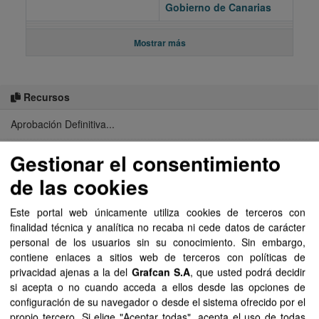
Gobierno de Canarias
Mostrar más
Recursos
Aprobación Definitiva...
Aprobación Definitiva...
Gestionar el consentimiento
de las cookies
Aprobación Definitiva...
Este portal web únicamente utiliza cookies de terceros con
Aprobación Definitiva...
finalidad técnica y analítica no recaba ni cede datos de carácter
personal de los usuarios sin su conocimiento. Sin embargo,
Aprobación Definitiva...
contiene enlaces a sitios web de terceros con políticas de
privacidad ajenas a la del
Grafcan S.A
, que usted podrá decidir
Aprobación Definitiva...
si acepta o no cuando acceda a ellos desde las opciones de
configuración de su navegador o desde el sistema ofrecido por el
Aprobación Definitiva...
propio tercero. Si elige "Aceptar todas", acepta el uso de todas