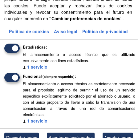
las cookies. Puede aceptar y rechazar tipos de cookies
Aprobación Definitiva...
individuales y revocar su consentimiento para el futuro en
cualquier momento en
"Cambiar preferencias de cookies"
.
Aprobación Definitiva...
Política de cookies
Aviso legal
Política de privacidad
Aprobación Definitiva...
Aprobación Definitiva...
Estadísticas
El almacenamiento o acceso técnico que es utilizado
Aprobación Definitiva...
exclusivamente con fines estadísticos.
↓
1
servicio
Sentencia del...
Funcional
(siempre requerido)
Sentencia del...
El almacenamiento o acceso técnico es estrictamente necesario
para el propósito legítimo de permitir el uso de un servicio
específico explícitamente solicitado por el abonado o usuario, o
Sentencia del...
con el único propósito de llevar a cabo la transmisión de una
comunicación a través de una red de comunicaciones
Aprobación Definitiva...
electrónicas.
↓
1
servicio
Aprobación Definitiva...
Aprobación Definitiva...
Descartar todas
Aceptar seleccionadas
Aceptar todas