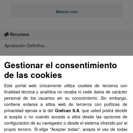
Mostrar más
Recursos
Aprobación Definitiva...
Aprobación Definitiva...
Gestionar el consentimiento
Aprobación Definitiva...
de las cookies
Aprobación Definitiva...
Este portal web únicamente utiliza cookies de terceros con
finalidad técnica y analítica no recaba ni cede datos de carácter
Aprobación Definitiva...
personal de los usuarios sin su conocimiento. Sin embargo,
contiene enlaces a sitios web de terceros con políticas de
Aprobación Definitiva...
privacidad ajenas a la del
Grafcan S.A
, que usted podrá decidir
si acepta o no cuando acceda a ellos desde las opciones de
Aprobación Definitiva...
configuración de su navegador o desde el sistema ofrecido por el
propio tercero. Si elige "Aceptar todas", acepta el uso de todas
Aprobación Definitiva...