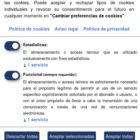
las cookies. Puede aceptar y rechazar tipos de cookies
individuales y revocar su consentimiento para el futuro en
Aprobación Definitiva...
cualquier momento en
"Cambiar preferencias de cookies"
.
Aprobación Definitiva...
Política de cookies
Aviso legal
Política de privacidad
Aprobación Definitiva...
Estadísticas
Aprobación Definitiva...
El almacenamiento o acceso técnico que es utilizado
exclusivamente con fines estadísticos.
↓
1
servicio
Sentencia del...
Funcional
(siempre requerido)
Sentencia del...
El almacenamiento o acceso técnico es estrictamente necesario
para el propósito legítimo de permitir el uso de un servicio
Sentencia del...
específico explícitamente solicitado por el abonado o usuario, o
con el único propósito de llevar a cabo la transmisión de una
Aprobación Definitiva...
comunicación a través de una red de comunicaciones
electrónicas.
Aprobación Definitiva...
↓
1
servicio
Aprobación Definitiva...
Descartar todas
Aceptar seleccionadas
Aceptar todas