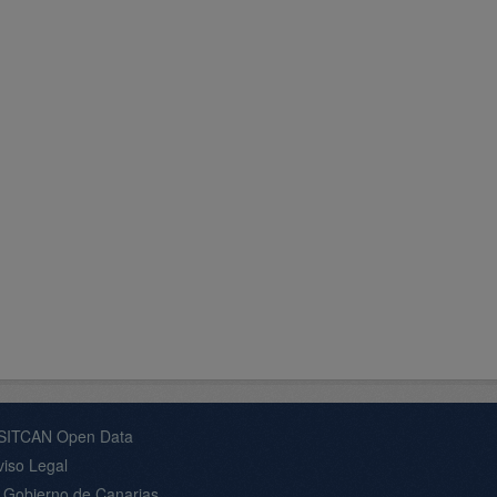
 SITCAN Open Data
viso Legal
s Gobierno de Canarias