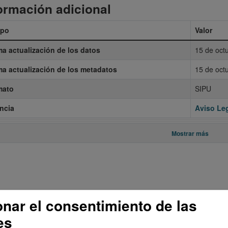
ormación adicional
po
Valor
ma actualización de los datos
15 de oct
ma actualización de los metadatos
15 de oct
mato
SIPU
ncia
Aviso Leg
Mostrar más
onar el consentimiento de las
es