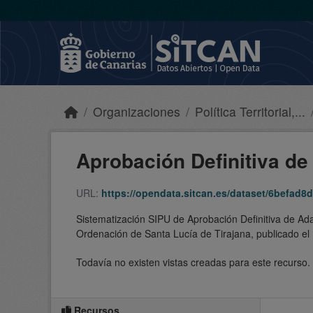
Skip to main content
Organizaciones
Política Territorial,...
Aprobación Definitiva de 
URL:
https://opendata.sitcan.es/dataset/6befad8d-1509-4184-
Sistematización SIPU de Aprobación Definitiva de Ada
Ordenación de Santa Lucía de Tirajana, publicado e
Todavía no existen vistas creadas para este recurso.
Recursos