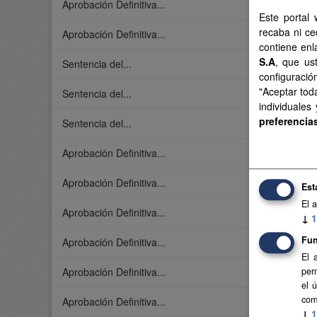
Aprobación Definitiva...
Este portal 
recaba ni ce
Aprobación Definitiva...
contiene enl
S.A
, que us
Sentencia del...
configuració
"Aceptar tod
Sentencia del...
individuales
preferencia
Sentencia del...
Aprobación Definitiva...
Aprobación Definitiva...
Est
El 
Aprobación Definitiva...
↓
1
Fun
Aprobación Definitiva...
El 
Aprobación Definitiva...
per
el 
com
Aprobación Definitiva...
↓
1