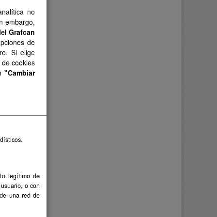
nalítica no
in embargo,
del
Grafcan
opciones de
o. Si elige
s de cookies
en
"Cambiar
dísticos.
to legítimo de
 usuario, o con
 de una red de