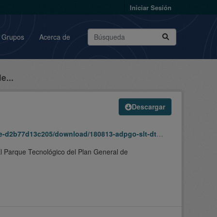
Iniciar Sesión
Grupos
Acerca de
e...
Descargar
dpgo-slt-dt1ley417-parquetecnologico-250924-250924-sipu.zip
 El Parque Tecnológico del Plan General de