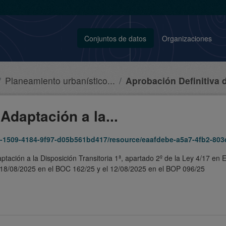
Conjuntos de datos
Organizaciones
Planeamiento urbanístico...
Aprobación Definitiva d
Adaptación a la...
9f97-d05b561bd417/resource/eaafdebe-a5a7-4fb2-803e-d2b77d13c205/download/180813-a
ptación a la Disposición Transitoria 1ª, apartado 2º de la Ley 4/17 en
l 18/08/2025 en el BOC 162/25 y el 12/08/2025 en el BOP 096/25