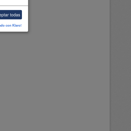
eptar todas
ado con Klaro!