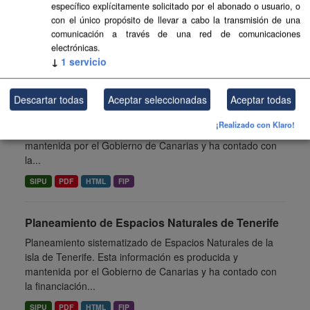
Gobierno de Canarias y ha contado con la financiación
específico explícitamente solicitado por el abonado o usuario, o
del...
con el único propósito de llevar a cabo la transmisión de una
comunicación a través de una red de comunicaciones
SIPU
PDF
HTML
electrónicas.
↓
1
servicio
Planeamiento de Espacios Naturales de Gran
Canaria
Descartar todas
Aceptar seleccionadas
Aceptar todas
Planeamiento sistematizado de Espacios Naturales de la
¡Realizado con Klaro!
isla de Gran Canaria. Esta información es producida y
mantenida por el Gobierno de Canarias y ha contado con
la...
SIPU
PDF
HTML
FIP
Planeamiento de Espacios Naturales de Tenerife
Planeamiento sistematizado de Espacios Naturales de la
isla de Tenerife. Esta información es producida y
mantenida por el Gobierno de Canarias y ha contado con
la financiación...
SIPU
PDF
HTML
FIP