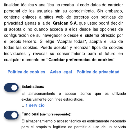
finalidad técnica y analítica no recaba ni cede datos de carácter
Planeamiento urbanístico de Tuineje
personal de los usuarios sin su conocimiento. Sin embargo,
Planeamiento urbanístico sistematizado del municipio de
contiene enlaces a sitios web de terceros con políticas de
Tuineje . Esta información es producida y mantenida por el
privacidad ajenas a la del
Grafcan S.A
, que usted podrá decidir
Gobierno de Canarias y ha contado con la financiación
si acepta o no cuando acceda a ellos desde las opciones de
del...
configuración de su navegador o desde el sistema ofrecido por
el propio tercero. Si elige "Aceptar todas", acepta el uso de
SIPU
PDF
HTML
FIP
todas las cookies. Puede aceptar y rechazar tipos de cookies
individuales y revocar su consentimiento para el futuro en
Planeamiento urbanístico de Adeje
cualquier momento en
"Cambiar preferencias de cookies"
.
Planeamiento urbanístico sistematizado del municipio de
Política de cookies
Aviso legal
Política de privacidad
Adeje . Esta información es producida y mantenida por el
Gobierno de Canarias y ha contado con la financiación
del...
Estadísticas
El almacenamiento o acceso técnico que es utilizado
SIPU
PDF
HTML
FIP
exclusivamente con fines estadísticos.
↓
1
servicio
Planeamiento urbanístico de El Pinar
Funcional
(siempre requerido)
Planeamiento urbanístico sistematizado del municipio de El
El almacenamiento o acceso técnico es estrictamente necesario
Pinar . Esta información es producida y mantenida por el
para el propósito legítimo de permitir el uso de un servicio