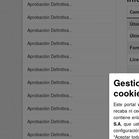
Aprobación Definitiva...
Cam
Aprobación Definitiva...
Últi
Aprobación Definitiva...
Últi
Aprobación Definitiva...
For
Aprobación Definitiva...
Lice
Aprobación Definitiva...
Gesti
Aprobación Definitiva...
cooki
Aprobación Definitiva...
Este portal 
Aprobación Definitiva...
recaba ni ce
contiene enl
Aprobación Definitiva...
S.A
, que us
configuració
Aprobación Definitiva...
"Aceptar tod