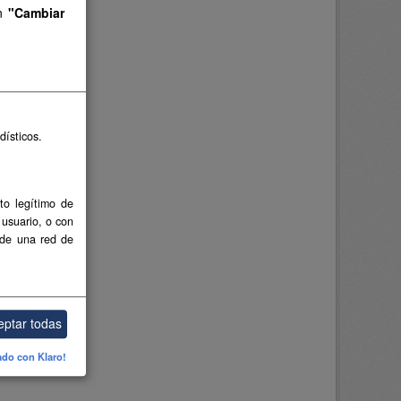
en
"Cambiar
dísticos.
to legítimo de
 usuario, o con
 de una red de
eptar todas
ado con Klaro!