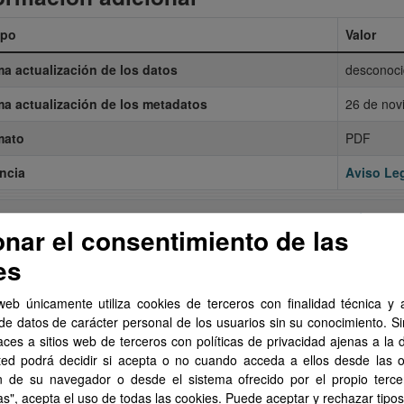
po
Valor
ma actualización de los datos
desconoci
ma actualización de los metadatos
26 de nov
mato
PDF
ncia
Aviso Leg
Mostrar más
onar el consentimiento de las
es
web únicamente utiliza cookies de terceros con finalidad técnica y a
de datos de carácter personal de los usuarios sin su conocimiento. S
aces a sitios web de terceros con políticas de privacidad ajenas a la 
ted podrá decidir si acepta o no cuando acceda a ellos desde las 
n de su navegador o desde el sistema ofrecido por el propio tercer
as", acepta el uso de todas las cookies. Puede aceptar y rechazar tipo