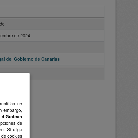
do
iembre de 2024
al del Gobierno de Canarias
nalítica no
in embargo,
del
Grafcan
opciones de
o. Si elige
s de cookies